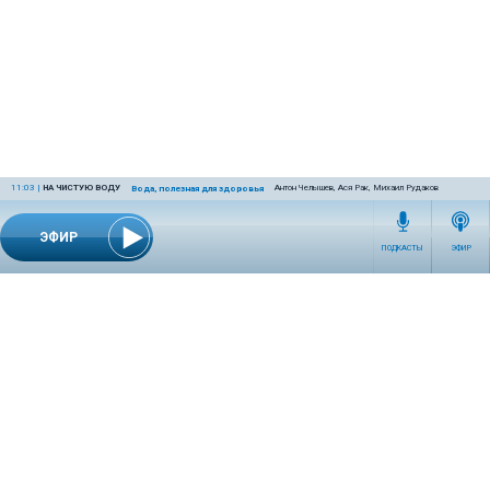
11:03
|
НА ЧИСТУЮ ВОДУ
Антон Челышев, Ася Рак, Михаил Рудаков
Вода, полезная для здоровья
ЭФИР
ПОДКАСТЫ
ЭФИР
СЕТЕВОЕ ИЗДАНИЕ RADIOKP.RU ЗАРЕГИСТРИРОВАНО РОСКОМНАДЗОРОМ,
СВИДЕТЕЛЬСТВО ЭЛ № ФС77-76389 ОТ 26.07.2019 ГОДА.
УЧРЕДИТЕЛЬ И РЕДАКЦИЯ АО «ИЗДАТЕЛЬСКИЙ ДОМ «КОМСОМОЛЬСКАЯ