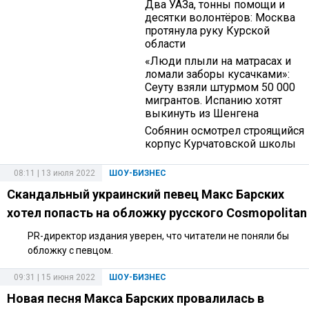
Два УАЗа, тонны помощи и
десятки волонтёров: Москва
протянула руку Курской
области
«Люди плыли на матрасах и
ломали заборы кусачками»:
Сеуту взяли штурмом 50 000
мигрантов. Испанию хотят
выкинуть из Шенгена
Собянин осмотрел строящийся
корпус Курчатовской школы
08:11 | 13 июля 2022
ШОУ-БИЗНЕС
Скандальный украинский певец Макс Барских
хотел попасть на обложку русского Cosmopolitan
PR-директор издания уверен, что читатели не поняли бы
обложку с певцом.
09:31 | 15 июня 2022
ШОУ-БИЗНЕС
Новая песня Макса Барских провалилась в