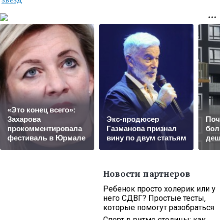
«Это конец всего»:
Захарова
Экс-продюсер
Поч
прокомментировала
Газманова признал
бол
фестиваль в Юрмале
вину по двум статьям
деш
Новости партнеров
Ребенок просто холерик или у
него СДВГ? Простые тесты,
которые помогут разобраться
Спорт в ритме столицы: как