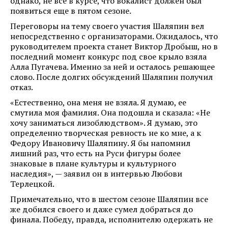
однако, не все в курсе, что вокалист должен был
появиться еще в пятом сезоне.
Переговоры на тему своего участия Шаляпин вел
непосредственно с организаторами. Ожидалось, что
руководителем проекта станет Виктор Дробыш, но в
последний момент конкурс под свое крыло взяла
Алла Пугачева. Именно за ней и осталось решающее
слово. После долгих обсуждений Шаляпин получил
отказ.
«Естественно, она меня не взяла. Я думаю, ее
смутила моя фамилия. Она подошла и сказала: «Не
хочу заниматься лизоблюдством». Я думаю, это
определенно творческая ревность не ко мне, а к
Федору Ивановичу Шаляпину. Я бы напомнил
лишний раз, что есть на Руси фигуры более
знаковые в плане культуры и культурного
наследия», — заявил он в интервью Любови
Терлецкой.
Примечательно, что в шестом сезоне Шаляпин все
же добился своего и даже сумел добраться до
финала. Победу, правда, исполнителю одержать не