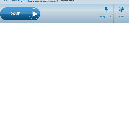
20:03
|
ЧТО БУДЕТ
Иван Панкин
Вам мешают курильщики?
ЭФИР
ПОДКАСТЫ
ЭФИР
СЕТЕВОЕ ИЗДАНИЕ RADIOKP.RU ЗАРЕГИСТРИРОВАНО РОСКОМНАДЗОРОМ,
СВИДЕТЕЛЬСТВО ЭЛ № ФС77-76389 ОТ 26.07.2019 ГОДА.
УЧРЕДИТЕЛЬ И РЕДАКЦИЯ АО «ИЗДАТЕЛЬСКИЙ ДОМ «КОМСОМОЛЬСКАЯ
ПРАВДА». ГЕНЕРАЛЬНЫЙ ДИРЕКТОР: НОСОВА ОЛЕСЯ ВЯЧЕСЛАВОВНА.
ИЗДАТЕЛЬ: КОРШУНОВ ИЛЬЯ СЕРГЕЕВИЧ. ШEФ РЕДАКТОР: КУЗЬМИН ДМИТРИЙ
ВЛАДИМИРОВИЧ.
RADIOKPWEB@KP.RU
ТЕЛЕФОН РЕДАКЦИИ: +7 (495) 665-75-28 127015, Г. МОСКВА,
УЛ. НОВОДМИТРОВСКАЯ, Д.5А СТР.8 , ЭТАЖ 7
ИСКЛЮЧИТЕЛЬНЫЕ ПРАВА НА МАТЕРИАЛЫ, РАЗМЕЩЁННЫЕ В СЕТЕВОМ ИЗДАНИИ
RADIOKP.RU (WWW.RADIOKP.RU), В СООТВЕТСТВИИ С ЗАКОНОДАТЕЛЬСТВОМ
РОССИЙСКОЙ ФЕДЕРАЦИИ ОБ ОХРАНЕ РЕЗУЛЬТАТОВ ИНТЕЛЛЕКТУАЛЬНОЙ
ДЕЯТЕЛЬНОСТИ ПРИНАДЛЕЖАТ АО «ИЗДАТЕЛЬСКИЙ ДОМ «КОМСОМОЛЬСКАЯ
ПРАВДА» ©, И НЕ ПОДЛЕЖАТ ИСПОЛЬЗОВАНИЮ ДРУГИМИ ЛИЦАМИ В КАКОЙ БЫ
ТО НИ БЫЛО ФОРМЕ БЕЗ ПИСЬМЕННОГО РАЗРЕШЕНИЯ ПРАВООБЛАДАТЕЛЯ.
ПРИОБРЕТЕНИЕ ПРАВ: +7 (495) 970-19-51 (
KP@KP.RU
)