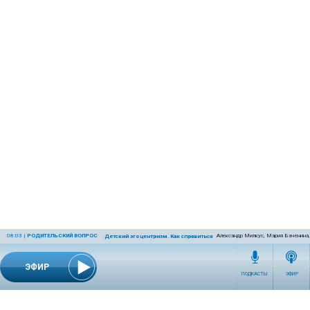
08:03
|
РОДИТЕЛЬСКИЙ ВОПРОС
Александр Милкус, Мария Баченина,
Детский эгоцентризм. Как справиться с ним родителям?
ЭФИР
ПОДКАСТЫ
ЭФИР