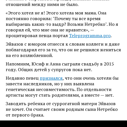
отношений между ними не было.
«Этого хотел не я! Этого хотела моя мама. Она
постоянно говорила: "Почему ты все время
выбираешь каких-то выдр? Возьми Нетребко". Но я
говорил ей, что мне она не нравится», —
процитировал певца портал
Teleprogramma.pro
.
Эйвазов с юмором отнесся к словам коллеги и даже
поблагодарил его за то, что он не решился жениться
на его возлюбленной.
Напомним, Юсиф и Анна сыграли свадьбу в 2015
году. Общих детей у супругов пока нет.
Недавно певец
признался
, что они очень хотели бы
завести наследников, но у них выявлена
генетическая несовместимость. По отдельности
артисты могут стать родителями, а вместе — нет.
Заводить ребенка от суррогатной матери Эйвазов
не хочет. Он считает своим родным сына Нетребко
от первого брака.