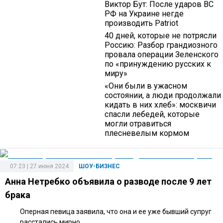
Виктор Бут: После ударов ВС
РФ на Украине негде
производить Patriot
40 дней, которые не потрясли
Россию: Разбор грандиозного
провала операции Зеленского
по «принуждению русских к
миру»
«Они были в ужасном
состоянии, а люди продолжали
кидать в них хлеб»: москвичи
спасли лебедей, которые
могли отравиться
плесневелым кормом
07:23 | 27 июня 2024
ШОУ-БИЗНЕС
Анна Нетребко объявила о разводе после 9 лет
брака
Оперная певица заявила, что она и ее уже бывший супруг
расстались мирно.