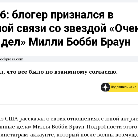
6: блогер признался в
ой связи со звездой «Оче
 дел» Милли Бобби Браун
llookpress.com
л, что все было по взаимному согласию.
Подпишись на на
из США рассказал о своих отношениях с юной актри
анные дела» Милли Бобби Браун. Подробности этого
м инстаграм-аккаунте, который после волны возму