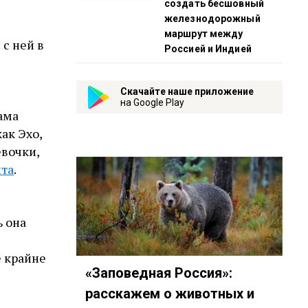
создать бесшовный
железнодорожный
маршрут между
 с ней в
Россией и Индией
Скачайте наше приложение
на Google Play
ама
ак Эхо,
евочки,
та
.
ь она
е крайне
«Заповедная Россия»:
расскажем о животных и