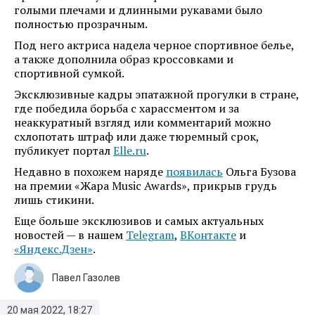
голыми плечами и длинными рукавами было
полностью прозрачным.
Под него актриса надела черное спортивное белье,
а также дополнила образ кроссовками и
спортивной сумкой.
Эксклюзивные кадры эпатажной прогулки в стране,
где победила борьба с харассментом и за
неаккуратный взгляд или комментарий можно
схлопотать штраф или даже тюремный срок,
публикует портал
Elle.ru
.
Недавно в похожем наряде
появилась
Ольга Бузова
на премии «Жара Music Awards», прикрыв грудь
лишь стикини.
Еще больше эксклюзивов и самых актуальных
новостей — в нашем
Telegram
,
ВКонтакте
и
«Яндекс.Дзен»
.
Павел Газолев
20 мая 2022, 18:27