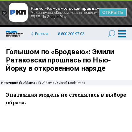
Радио «Комсомольская правда»
ОТКРЫТЬ
Медиагруппа «Комсомольская правда»
FREE - In Google Play
Россия
8 800 200 97 02
Голышом по «Бродвею»: Эмили
Ратаковски прошлась по Нью-
Йорку в откровенном наряде
Источник: Ik Aldama / Ik Aldama / Global Look Press
Эпатажная модель не стеснялась в выборе
образа.