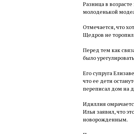
Разница в возрасте 
молоденькой модел
Отмечается, что хо
Щедров не торопил
Перед тем как связ
было урегулировать
Его супруга Елизав
что ее дети остану
переписал дом на д
Идиллия омрачаетс
Илья заявил, что эт
новорожденным.