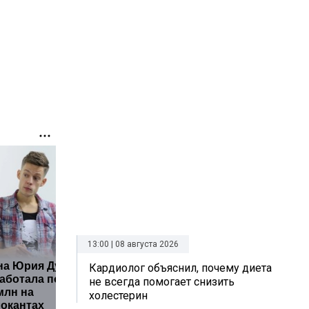
13:00 | 08 августа 2026
на Юрия Дудя*
Казахста
Кардиолог объяснил, почему диета
аботала почти
Ваню Дмитриенко
платный
не всегда помогает снизить
млн на
внесли в Книгу
кого кос
холестерин
окантах
рекордов России
новые п