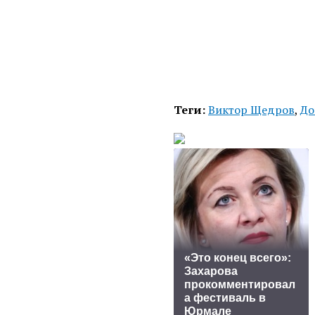
Теги:
Виктор Щедров
,
До
«Это конец всего»:
Захарова
прокомментировал
а фестиваль в
Юрмале