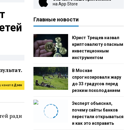
на App Store
т
Главные новости
етей
Юрист Трещев назвал
криптовалюту опасным
инвестиционным
инструментом
зультат.
В Москве
спрогнозировали жару
до 33 градусов перед
ш канал в
Дзен
резким похолоданием
Эксперт объяснил,
почему сайты банков
тей ради
перестали открываться
и как это исправить