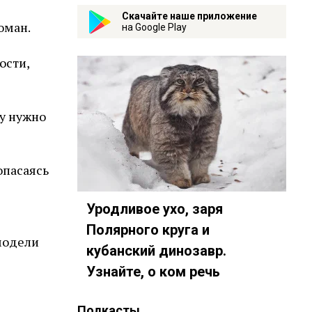
Скачайте наше приложение
оман.
на Google Play
ости,
ву нужно
опасаясь
Уродливое ухо, заря
Полярного круга и
модели
кубанский динозавр.
Узнайте, о ком речь
Подкасты