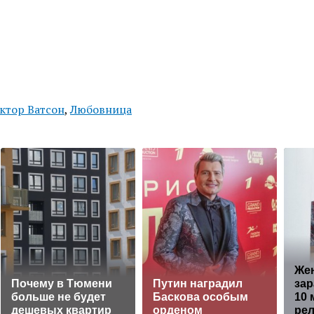
ктор Ватсон
,
Любовница
Же
Почему в Тюмени
Путин наградил
зар
больше не будет
Баскова особым
10 
дешевых квартир
орденом
рел