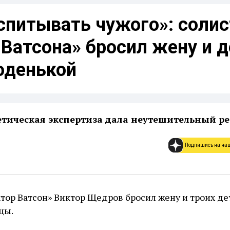
спитывать чужого»: солис
Ватсона» бросил жену и д
оденькой
тическая экспертиза дала неутешительный ре
Подпишись на на
тор Ватсон» Виктор Щедров бросил жену и троих де
цы.