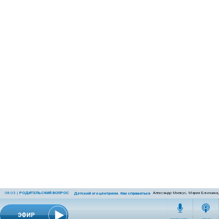
08:03
|
РОДИТЕЛЬСКИЙ ВОПРОС
Александр Милкус, Мария Баченина,
Детский эгоцентризм. Как справиться с ним родителям?
ЭФИР