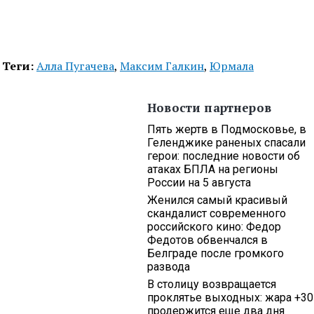
Теги:
Алла Пугачева
,
Максим Галкин
,
Юрмала
Новости партнеров
Пять жертв в Подмосковье, в
Геленджике раненых спасали
герои: последние новости об
атаках БПЛА на регионы
России на 5 августа
Женился самый красивый
скандалист современного
российского кино: Федор
Федотов обвенчался в
Белграде после громкого
развода
В столицу возвращается
проклятье выходных: жара +30
продержится еще два дня