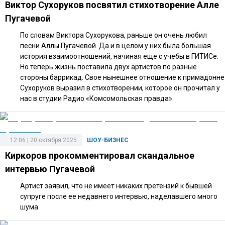
Виктор Сухоруков посвятил стихотворение Алле
Пугачевой
По словам Виктора Сухорукова, раньше он очень любил
песни Аллы Пугачевой. Да и в целом у них была большая
история взаимоотношений, начиная еще с учебы в ГИТИСе.
Но теперь жизнь поставила двух артистов по разные
стороны баррикад. Свое нынешнее отношение к примадонне
Сухоруков выразил в стихотворении, которое он прочитал у
нас в студии Радио «Комсомольская правда».
12:06 | 20 октября 2025
ШОУ-БИЗНЕС
Киркоров прокомментировал скандальное
интервью Пугачевой
Артист заявил, что не имеет никаких претензий к бывшей
супруге после ее недавнего интервью, наделавшего много
шума.