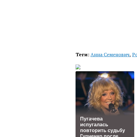
Теги:
Анна Семенович
,
Р
Пугачева
испугалась
повторить судьбу
Гурченко после