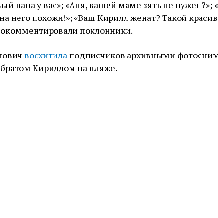
ый папа у вас»; «Аня, вашей маме зять не нужен?»; 
 на него похожи!»; «Ваш Кирилл женат? Такой краси
прокомментировали поклонники.
нович
восхитила
подписчиков архивными фотосним
 братом Кириллом на пляже.