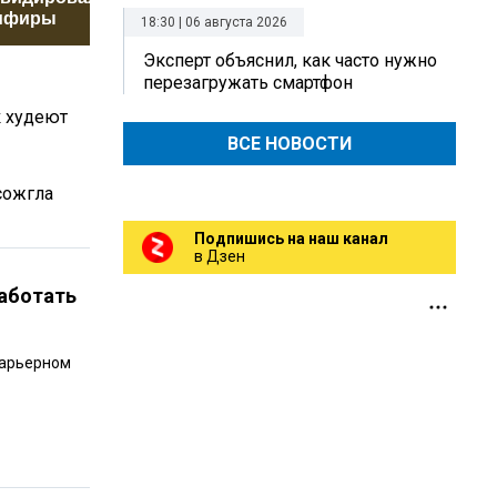
мфиры
Голливуд
россиян
18:30 | 06 августа 2026
Эксперт объяснил, как часто нужно
перезагружать смартфон
к худеют
ВСЕ НОВОСТИ
сожгла
Подпишись на наш канал
в Дзен
работать
карьерном