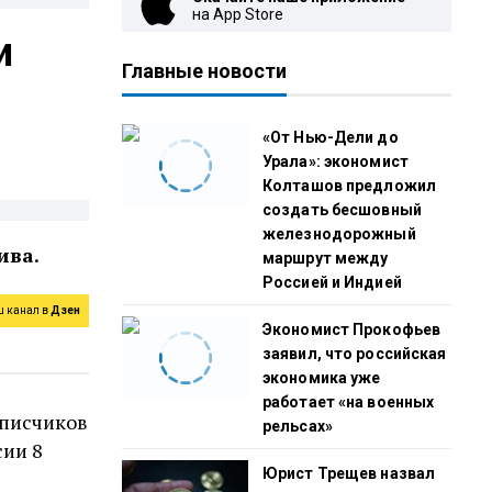
на App Store
и
Главные новости
«От Нью-Дели до
Урала»: экономист
Колташов предложил
создать бесшовный
железнодорожный
ива.
маршрут между
Россией и Индией
ш канал в
Дзен
Экономист Прокофьев
заявил, что российская
экономика уже
работает «на военных
дписчиков
рельсах»
сии 8
Юрист Трещев назвал