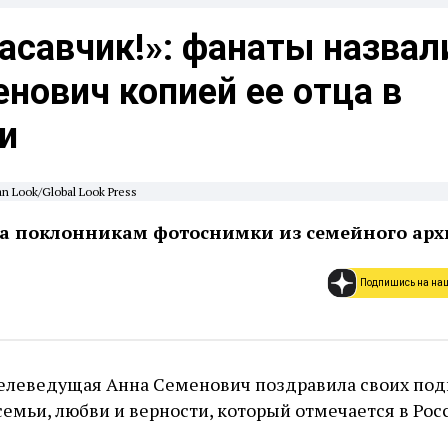
асавчик!»: фанаты назвал
нович копией ее отца в
и
n Look/Global Look Press
ла поклонникам фотоснимки из семейного арх
Подпишись на на
 телеведущая Анна Семенович поздравила своих по
 семьи, любви и верности, который отмечается в Рос