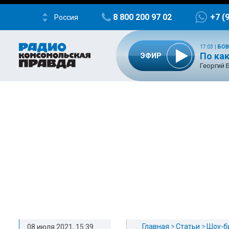
8 800 200 97 02
+7 (
Россия
17:03
|
БОВ
По ка
ЭФИР
Георгий 
Главная
Статьи
Шоу-б
08 июля 2021, 15:39