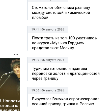
Стоматолог объяснила разницу
между световой и химической
пломбой
19:41 | 06 августа 2026
Почти треть из топ-100 участников
конкурса «Музыка Гордых»
представляют Москву
19:30 | 06 августа 2026
Туристам напомнили правила
перевозки золота и драгоценностей
через границу
19:00 | 06 августа 2026
Вирусолог Волчков спрогнозировал
А Новости:
Стало из
осенний приход гриппа в Россию
оговая служба
Поддубный
арбуз и
квидировала ИП
раскритиковал
больше 