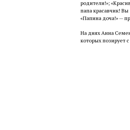
родители!»; «Красив
папа красавчик! Вы
«Папина доча!» — 
На днях Анна Семе
которых позирует с