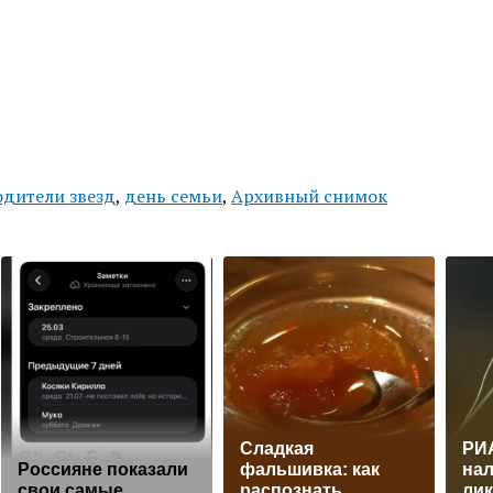
одители звезд
,
день семьи
,
Архивный снимок
Сладкая
РИ
Россияне показали
фальшивка: как
нал
свои самые
распознать
ли