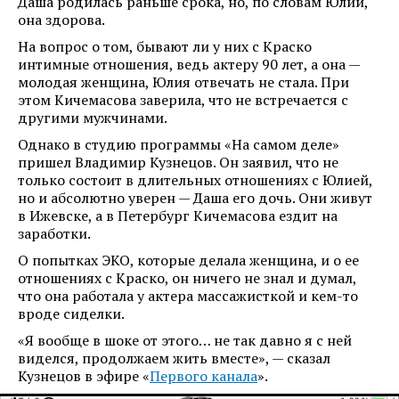
Даша родилась раньше срока, но, по словам Юлии,
она здорова.
На вопрос о том, бывают ли у них с Краско
интимные отношения, ведь актеру 90 лет, а она —
молодая женщина, Юлия отвечать не стала. При
этом Кичемасова заверила, что не встречается с
другими мужчинами.
Однако в студию программы «На самом деле»
пришел Владимир Кузнецов. Он заявил, что не
только состоит в длительных отношениях с Юлией,
но и абсолютно уверен — Даша его дочь. Они живут
в Ижевске, а в Петербург Кичемасова ездит на
заработки.
О попытках ЭКО, которые делала женщина, и о ее
отношениях с Краско, он ничего не знал и думал,
что она работала у актера массажисткой и кем-то
вроде сиделки.
«Я вообще в шоке от этого… не так давно я с ней
виделся, продолжаем жить вместе», — сказал
Кузнецов в эфире «
Первого канала
».