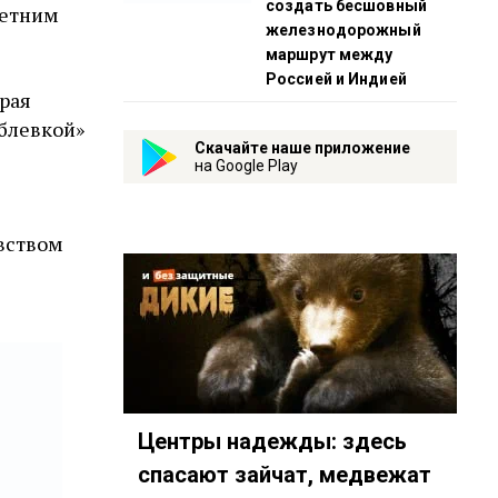
создать бесшовный
летним
железнодорожный
маршрут между
Россией и Индией
орая
блевкой»
Скачайте наше приложение
на Google Play
увством
Центры надежды: здесь
спасают зайчат, медвежат