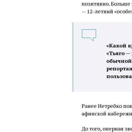
позитивно. Больше
— 12-летний «особе
«Какой к
«Тьяго —
обычной 
репортаж
пользова
Ранее Нетребко по
афинской набереж
До того, оперная з