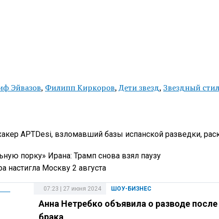
ф Эйвазов
,
Филипп Киркоров
,
Дети звезд
,
Звездный сти
хакер APTDesi, взломавший базы испанской разведки, ра
ную порку» Ирана: Трамп снова взял паузу
ара настигла Москву 2 августа
07:23 | 27 июня 2024
ШОУ-БИЗНЕС
Анна Нетребко объявила о разводе после 
брака