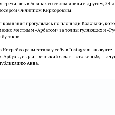
встретилась в Афинах со своим давним другом, 54-
дюсером Филиппом Киркоровым.
ая компания прогулялась по площади Колонаки, кот
менно местным «Арбатом» за толпы гуляющих и «Ру
 бутиков.
 Нетребко разместила у себя в Instagram-аккаунте.
 Арбузы, сыр и греческий салат — это вещь!», — с ч
публикацию Анна.