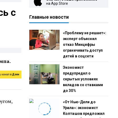
на App Store
сь с
Главные новости
«Проблему не решает»:
эксперт объяснил
отказ Минцифры
ограничивать доступ
детей в соцсети
мпа.
Экономист
предупредил о
ш канал в
Дзен
скрытых условиях
вкладов со ставками
до 30%
ругом,
«От Нью-Дели до
Урала»: экономист
Колташов предложил