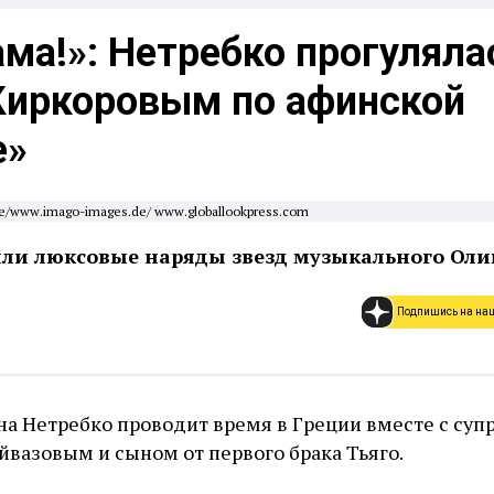
ма!»: Нетребко прогуляла
Киркоровым по афинской
е»
e/www.imago-images.de/ www.globallookpress.com
ли люксовые наряды звезд музыкального Оли
Подпишись на на
а Нетребко проводит время в Греции вместе с суп
вазовым и сыном от первого брака Тьяго.