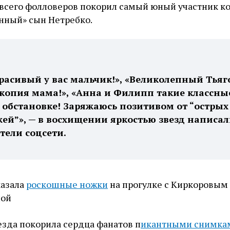
 всего фолловеров покорил самый юный участник 
нный» сын Нетребко.
расивый у вас мальчик!», «Великолепный Тьяго
 копия мама!», «Анна и Филипп такие классны
обстановке! Заряжаюсь позитивом от “острых
ей”», — в восхищении яркостью звезд написа
тели соцсети.
казала
роскошные ножки
на прогулке с Киркоровым
ной
везда покорила сердца фанатов п
икантными снимка