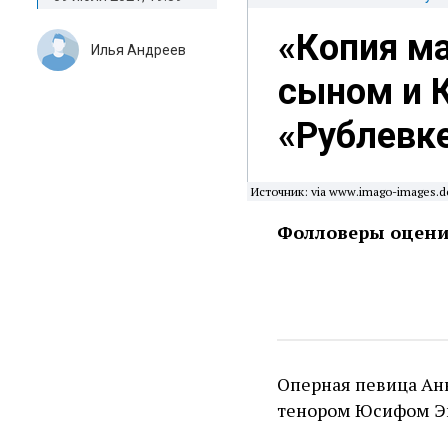
«Копия ма
Илья Андреев
сыном и 
«Рублевк
Источник: via www.imago-images.d
Фолловеры оцени
Оперная певица Анн
тенором Юсифом Эй