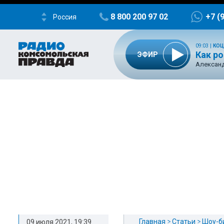
8 800 200 97 02
+7 (
Россия
09:03
|
КОЦ
Как р
ЭФИР
Александ
Главная
Статьи
Шоу-б
09 июля 2021, 19:39