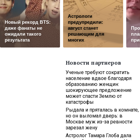
Астрологи
Новый рекорд BTS:
предупредили:
даже фанаты не
август станет
Про
ожидали такого
решающим для
пла
результата
многих
при
Новости партнеров
Ученые требуют сократить
население вдвое благодаря
образованию женщин:
шокирующее предложение
может спасти Землю от
катастрофы
Рыдала и пряталась в комнате,
но он выломал дверь: в
Москве муж из-за ревности
зарезал жену
Астролог Тамара Глоба дала