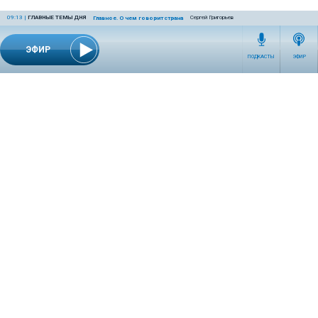
09:13
|
ГЛАВНЫЕ ТЕМЫ ДНЯ
Сергей Григорьев
Главное. О чем говорит страна
ЭФИР
ПОДКАСТЫ
ЭФИР
СЕТЕВОЕ ИЗДАНИЕ RADIOKP.RU ЗАРЕГИСТРИРОВАНО РОСКОМНАДЗОРОМ,
СВИДЕТЕЛЬСТВО ЭЛ № ФС77-76389 ОТ 26.07.2019 ГОДА.
УЧРЕДИТЕЛЬ И РЕДАКЦИЯ АО «ИЗДАТЕЛЬСКИЙ ДОМ «КОМСОМОЛЬСКАЯ
ПРАВДА». ГЕНЕРАЛЬНЫЙ ДИРЕКТОР: НОСОВА ОЛЕСЯ ВЯЧЕСЛАВОВНА.
ИЗДАТЕЛЬ: КОРШУНОВ ИЛЬЯ СЕРГЕЕВИЧ. ШEФ РЕДАКТОР: КУЗЬМИН ДМИТРИЙ
ВЛАДИМИРОВИЧ.
RADIOKPWEB@KP.RU
ТЕЛЕФОН РЕДАКЦИИ: +7 (495) 665-75-28 127015, Г. МОСКВА,
УЛ. НОВОДМИТРОВСКАЯ, Д.5А СТР.8 , ЭТАЖ 7
ИСКЛЮЧИТЕЛЬНЫЕ ПРАВА НА МАТЕРИАЛЫ, РАЗМЕЩЁННЫЕ В СЕТЕВОМ ИЗДАНИИ
RADIOKP.RU (WWW.RADIOKP.RU), В СООТВЕТСТВИИ С ЗАКОНОДАТЕЛЬСТВОМ
РОССИЙСКОЙ ФЕДЕРАЦИИ ОБ ОХРАНЕ РЕЗУЛЬТАТОВ ИНТЕЛЛЕКТУАЛЬНОЙ
ДЕЯТЕЛЬНОСТИ ПРИНАДЛЕЖАТ АО «ИЗДАТЕЛЬСКИЙ ДОМ «КОМСОМОЛЬСКАЯ
ПРАВДА» ©, И НЕ ПОДЛЕЖАТ ИСПОЛЬЗОВАНИЮ ДРУГИМИ ЛИЦАМИ В КАКОЙ БЫ
ТО НИ БЫЛО ФОРМЕ БЕЗ ПИСЬМЕННОГО РАЗРЕШЕНИЯ ПРАВООБЛАДАТЕЛЯ.