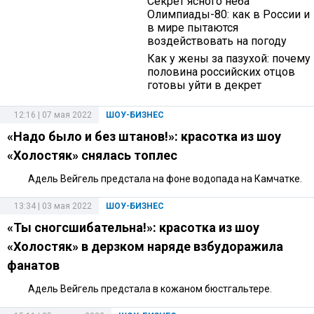
Секрет ясного неба
Олимпиады-80: как в России и
в мире пытаются
воздействовать на погоду
Как у жены за пазухой: почему
половина российских отцов
готовы уйти в декрет
12:16 | 07 мая 2022
ШОУ-БИЗНЕС
«Надо было и без штанов!»: красотка из шоу
«Холостяк» снялась топлес
Адель Вейгель предстала на фоне водопада на Камчатке.
13:34 | 03 мая 2022
ШОУ-БИЗНЕС
«Ты сногсшибательна!»: красотка из шоу
«Холостяк» в дерзком наряде взбудоражила
фанатов
Адель Вейгель предстала в кожаном бюстгальтере.