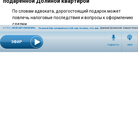
подаренной Долиной квартирой
По словам адвоката, дорогостоящий подарок может
повлечь налоговые последствия и вопросы к оформлению
сделки.
07:03
|
МОЙ АВТОМОБИЛЬ
Дмитрий Делинский, Кирилл Манж
Полный бак неприятностей: как понять, что вам залили плохой бензин и что 
ЭФИР
ПОДКАСТЫ
ЭФИР
10:00 | 25 июля 2026
ШОУ-БИЗНЕС
Орнелла Мути может переехать в Петербург
после получения гражданства
Никас Сафронов считает, что Россия может стать для Мути
комфортным местом для жизни.
СЕТЕВОЕ ИЗДАНИЕ RADIOKP.RU ЗАРЕГИСТРИРОВАНО РОСКОМНАДЗОРОМ,
СВИДЕТЕЛЬСТВО ЭЛ № ФС77-76389 ОТ 26.07.2019 ГОДА.
УЧРЕДИТЕЛЬ И РЕДАКЦИЯ АО «ИЗДАТЕЛЬСКИЙ ДОМ «КОМСОМОЛЬСКАЯ
ПРАВДА». ГЕНЕРАЛЬНЫЙ ДИРЕКТОР: НОСОВА ОЛЕСЯ ВЯЧЕСЛАВОВНА.