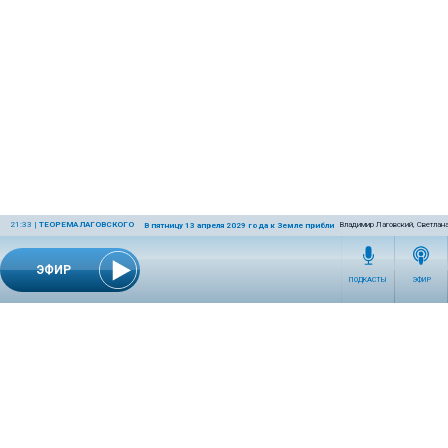
21:33
|
ТЕОРЕМА ЛАГОВСКОГО
Владимир Лаговский, Светлан
В пятницу 13 апреля 2029 года к Земле приблизится астероид-убийца
ЭФИР
ПОДКАСТЫ
ЭФИР