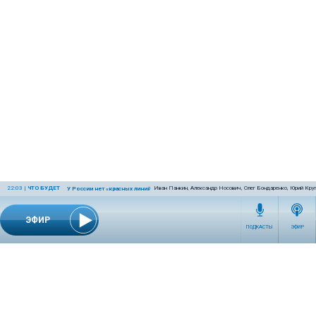
22:03
|
ЧТО БУДЕТ
Иван Панкин, Александр Носович, Олег Бондаренко, Юрий Кру
У России нет «красных линий»
ЭФИР
ПОДКАСТЫ
ЭФИР