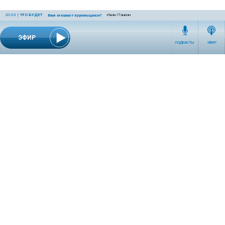
20:03
|
ЧТО БУДЕТ
Иван Панкин
Вам мешают курильщики?
ЭФИР
ПОДКАСТЫ
ЭФИР
СЕТЕВОЕ ИЗДАНИЕ RADIOKP.RU ЗАРЕГИСТРИРОВАНО РОСКОМНАДЗОРОМ,
СВИДЕТЕЛЬСТВО ЭЛ № ФС77-76389 ОТ 26.07.2019 ГОДА.
УЧРЕДИТЕЛЬ И РЕДАКЦИЯ АО «ИЗДАТЕЛЬСКИЙ ДОМ «КОМСОМОЛЬСКАЯ
ПРАВДА». ГЕНЕРАЛЬНЫЙ ДИРЕКТОР: НОСОВА ОЛЕСЯ ВЯЧЕСЛАВОВНА.
ИЗДАТЕЛЬ: КОРШУНОВ ИЛЬЯ СЕРГЕЕВИЧ. ШEФ РЕДАКТОР: КУЗЬМИН ДМИТРИЙ
ВЛАДИМИРОВИЧ.
RADIOKPWEB@KP.RU
ТЕЛЕФОН РЕДАКЦИИ: +7 (495) 665-75-28 127015, Г. МОСКВА,
УЛ. НОВОДМИТРОВСКАЯ, Д.5А СТР.8 , ЭТАЖ 7
ИСКЛЮЧИТЕЛЬНЫЕ ПРАВА НА МАТЕРИАЛЫ, РАЗМЕЩЁННЫЕ В СЕТЕВОМ ИЗДАНИИ
RADIOKP.RU (WWW.RADIOKP.RU), В СООТВЕТСТВИИ С ЗАКОНОДАТЕЛЬСТВОМ
РОССИЙСКОЙ ФЕДЕРАЦИИ ОБ ОХРАНЕ РЕЗУЛЬТАТОВ ИНТЕЛЛЕКТУАЛЬНОЙ
ДЕЯТЕЛЬНОСТИ ПРИНАДЛЕЖАТ АО «ИЗДАТЕЛЬСКИЙ ДОМ «КОМСОМОЛЬСКАЯ
ПРАВДА» ©, И НЕ ПОДЛЕЖАТ ИСПОЛЬЗОВАНИЮ ДРУГИМИ ЛИЦАМИ В КАКОЙ БЫ