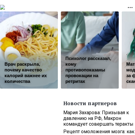
Психолог рассказал,
Врач раскрыла,
кому
Мат
почему качество
противопоказаны
мод
калорий важнее их
провокации на
за 
количества
ретритах
ска
Новости партнеров
Мария Захарова: Призывая к
давлению на РФ, Макрон
командует совершать теракты
Рецепт омоложения мозга: как