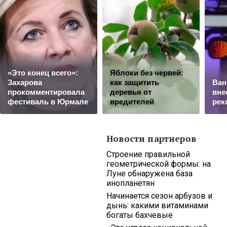
«Это конец всего»:
Яблоки без червей:
Захарова
как защитить
Ван
прокомментировала
деревья от
вне
фестиваль в Юрмале
вредителей
рек
Новости партнеров
Строение правильной
геометрической формы: на
Луне обнаружена база
инопланетян
Начинается сезон арбузов и
дынь: какими витаминами
богаты бахчевые