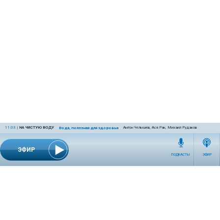
11:03
|
НА ЧИСТУЮ ВОДУ
Антон Челышев, Ася Рак, Михаил Рудаков
Вода, полезная для здоровья
ЭФИР
ПОДКАСТЫ
ЭФИР