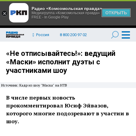
Радио «Комсомольская правда»
ОТКРЫТЬ
Медиагруппа «Комсомольская правда»
FREE - In Google Play
Россия
8 800 200 97 02
«Не отписывайтесь!»: ведущий
«Маски» исполнит дуэты с
участниками шоу
Источник: Кадр из шоу "Маска" на НТВ
В числе первых новость
прокомментировал Юсиф Эйвазов,
которого многие подозревают в участии в
шоу.