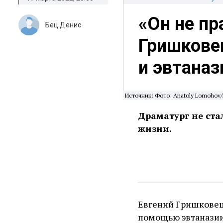
«Он не пр
Бец Денис
Гришкове
и эвтаназ
Источник: Фото: Anatoly Lomohov/R
Драматург не ста
жизни.
Евгений Гришковец
помощью эвтаназии