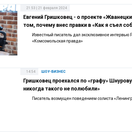
21:53 | 21 февраля 2024
Евгений Гришковец - о проекте «Жванецки
том, почему внес правки в «Как я съел со
Известный писатель дал эксклюзивное интервью 
«Комсомольская правда»
14:54
ШОУ-БИЗНЕС
Гришковец проехался по «графу» Шнуров
никогда такого не полюбили»
Писатель возмущен поведением солиста «Ленингр