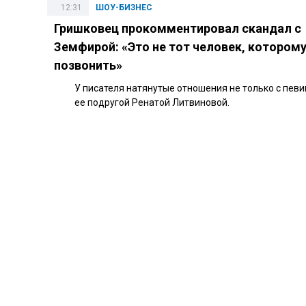
12:31
ШОУ-БИЗНЕС
Гришковец прокомментировал скандал с
Земфирой: «Это не тот человек, котором
позвонить»
У писателя натянутые отношения не только с певиц
ее подругой Ренатой Литвиновой.