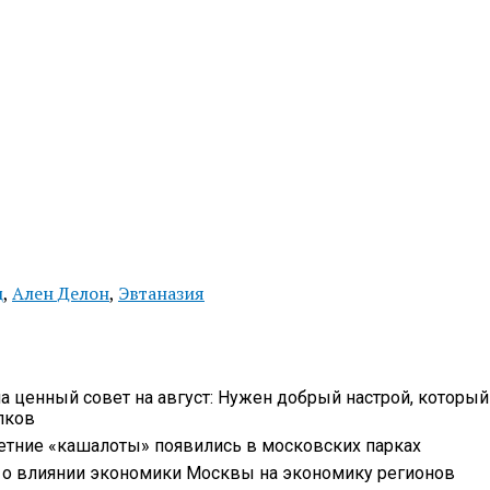
ц
,
Ален Делон
,
Эвтаназия
ла ценный совет на август: Нужен добрый настрой, который
пков
летние «кашалоты» появились в московских парках
л о влиянии экономики Москвы на экономику регионов