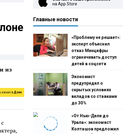
на App Store
Главные новости
елоне
«Проблему не решает»:
эксперт объяснил
отказ Минцифры
ограничивать доступ
детей в соцсети
и из
Экономист
предупредил о
скрытых условиях
ш канал в
Дзен
вкладов со ставками
до 30%
«От Нью-Дели до
 с
Урала»: экономист
Колташов предложил
актера,