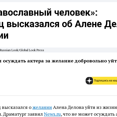
авославный человек»:
ц высказался об Алене Д
ии
ussian Look/Global Look Press
л осуждать актера за желание добровольно уйт
Подпишись на на
 высказался о
желании
Алена Делона уйти из жизни
. Драматург заявил
News.ru
, что не может осуждать 