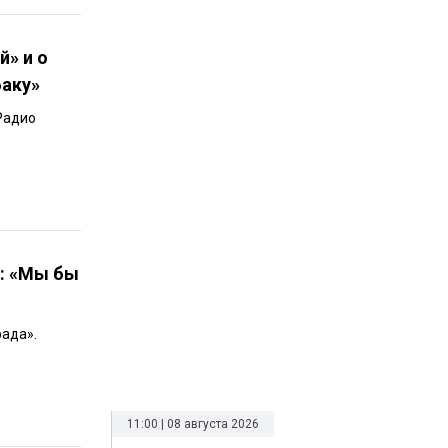
й» и о
баку»
Радио
у: «Мы бы
ада».
11:00 | 08 августа 2026