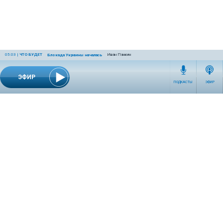
05:03
|
ЧТО БУДЕТ
Иван Панкин
Блокада Украины началась
ЭФИР
ПОДКАСТЫ
ЭФИР
СЕТЕВОЕ ИЗДАНИЕ RADIOKP.RU ЗАРЕГИСТРИРОВАНО РОСКОМНАДЗОРОМ,