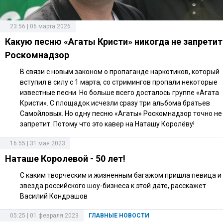
23:56 | 06 марта 2026
Какую песню «Агаты Кристи» никогда не запретит
Роскомнадзор
В связи с новым законом о пропаганде наркотиков, который
вступил в силу с 1 марта, со стримингов пропали некоторые
известные песни. Но больше всего досталось группе «Агата
Кристи». С площадок исчезли сразу три альбома братьев
Самойловых. Но одну песню «Агаты» Роскомнадзор точно не
запретит. Потому что это кавер на Наташу Королёву!
16:55 | 31 мая 2023
Наташе Королевой - 50 лет!
С каким творческим и жизненным багажом пришла певица и
звезда российского шоу-бизнеса к этой дате, расскажет
Василий Кондрашов
05:25 | 01 февраля 2023
ГЛАВНЫЕ НОВОСТИ