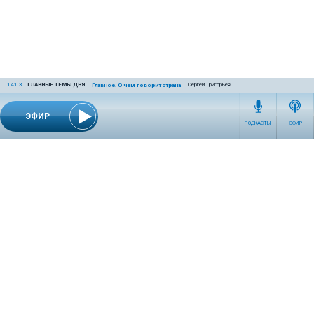
14:03
|
ГЛАВНЫЕ ТЕМЫ ДНЯ
Сергей Григорьев
Главное. О чем говорит страна
ЭФИР
ПОДКАСТЫ
ЭФИР
СЕТЕВОЕ ИЗДАНИЕ RADIOKP.RU ЗАРЕГИСТРИРОВАНО РОСКОМНАДЗОРОМ,
СВИДЕТЕЛЬСТВО ЭЛ № ФС77-76389 ОТ 26.07.2019 ГОДА.
УЧРЕДИТЕЛЬ И РЕДАКЦИЯ АО «ИЗДАТЕЛЬСКИЙ ДОМ «КОМСОМОЛЬСКАЯ
ПРАВДА». ГЕНЕРАЛЬНЫЙ ДИРЕКТОР: НОСОВА ОЛЕСЯ ВЯЧЕСЛАВОВНА.
ИЗДАТЕЛЬ: КОРШУНОВ ИЛЬЯ СЕРГЕЕВИЧ. ШEФ РЕДАКТОР: КУЗЬМИН ДМИТРИЙ
ВЛАДИМИРОВИЧ.