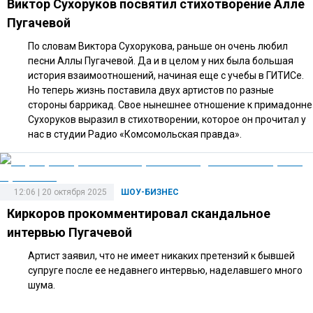
Виктор Сухоруков посвятил стихотворение Алле
Пугачевой
По словам Виктора Сухорукова, раньше он очень любил
песни Аллы Пугачевой. Да и в целом у них была большая
история взаимоотношений, начиная еще с учебы в ГИТИСе.
Но теперь жизнь поставила двух артистов по разные
стороны баррикад. Свое нынешнее отношение к примадонне
Сухоруков выразил в стихотворении, которое он прочитал у
нас в студии Радио «Комсомольская правда».
12:06 | 20 октября 2025
ШОУ-БИЗНЕС
Киркоров прокомментировал скандальное
интервью Пугачевой
Артист заявил, что не имеет никаких претензий к бывшей
супруге после ее недавнего интервью, наделавшего много
шума.