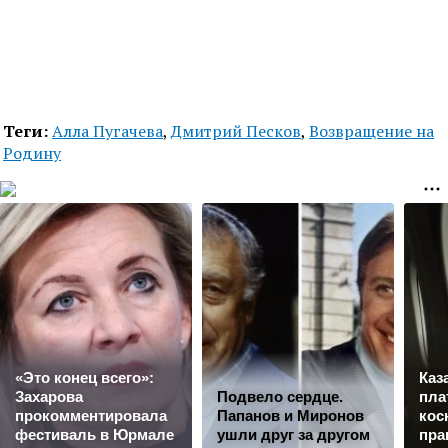
Теги:
Алла Пугачева
,
Дмитрий Песков
,
Возвращение на
Родину
«Это конец всего»:
Каз
Захарова
Подвело сердце.
пла
прокомментировала
Папанов и Миронов
кос
фестиваль в Юрмале
ушли друг за другом
пра