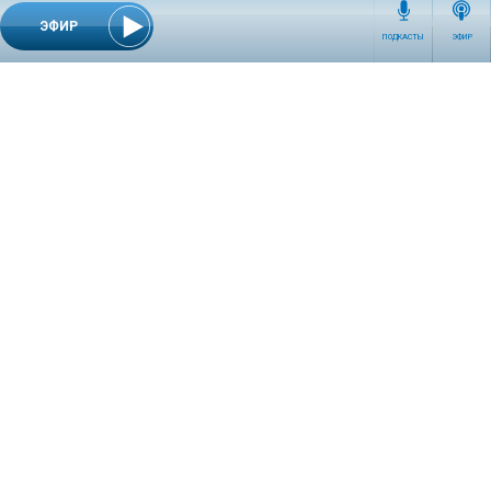
ЭФИР
ПОДКАСТЫ
ЭФИР
СЕТЕВОЕ ИЗДАНИЕ RADIOKP.RU ЗАРЕГИСТРИРОВАНО РОСКОМНАДЗОРОМ,
СВИДЕТЕЛЬСТВО ЭЛ № ФС77-76389 ОТ 26.07.2019 ГОДА.
УЧРЕДИТЕЛЬ И РЕДАКЦИЯ АО «ИЗДАТЕЛЬСКИЙ ДОМ «КОМСОМОЛЬСКАЯ
ПРАВДА». ГЕНЕРАЛЬНЫЙ ДИРЕКТОР: НОСОВА ОЛЕСЯ ВЯЧЕСЛАВОВНА.
ИЗДАТЕЛЬ: КОРШУНОВ ИЛЬЯ СЕРГЕЕВИЧ. ШEФ РЕДАКТОР: КУЗЬМИН ДМИТРИЙ
ВЛАДИМИРОВИЧ.
RADIOKPWEB@KP.RU
ТЕЛЕФОН РЕДАКЦИИ: +7 (495) 665-75-28 127015, Г. МОСКВА,
УЛ. НОВОДМИТРОВСКАЯ, Д.5А СТР.8 , ЭТАЖ 7
ИСКЛЮЧИТЕЛЬНЫЕ ПРАВА НА МАТЕРИАЛЫ, РАЗМЕЩЁННЫЕ В СЕТЕВОМ ИЗДАНИИ
RADIOKP.RU (WWW.RADIOKP.RU), В СООТВЕТСТВИИ С ЗАКОНОДАТЕЛЬСТВОМ