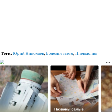
Теги:
Юрий Николаев
,
Болезни звезд
,
Пневмония
Названы самые