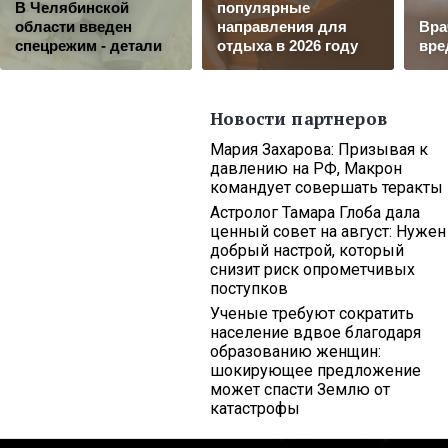
В Челябинской
популярные
области введен
направления для
Вра
спецрежим - детали
отдыха в 2026 году
вре
Новости партнеров
Мария Захарова: Призывая к
давлению на РФ, Макрон
командует совершать теракты
Астролог Тамара Глоба дала
ценный совет на август: Нужен
добрый настрой, который
снизит риск опрометчивых
поступков
Ученые требуют сократить
население вдвое благодаря
образованию женщин:
шокирующее предложение
может спасти Землю от
катастрофы