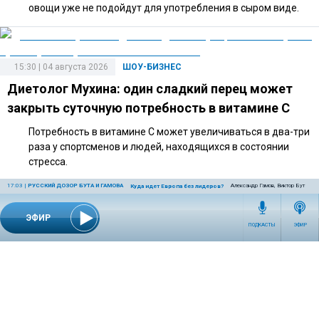
овощи уже не подойдут для употребления в сыром виде.
15:30 | 04 августа 2026
ШОУ-БИЗНЕС
Диетолог Мухина: один сладкий перец может
закрыть суточную потребность в витамине C
Потребность в витамине C может увеличиваться в два-три
раза у спортсменов и людей, находящихся в состоянии
стресса.
17:03
|
РУССКИЙ ДОЗОР БУТА И ГАМОВА
Александр Гамов, Виктор Бут
Куда идет Европа без лидеров?
ЭФИР
14:40 | 27 июля 2026
ШОУ-БИЗНЕС
ПОДКАСТЫ
ЭФИР
Адвокат объяснил, какие риски связаны с
подаренной Долиной квартирой
По словам адвоката, дорогостоящий подарок может
повлечь налоговые последствия и вопросы к оформлению
сделки.