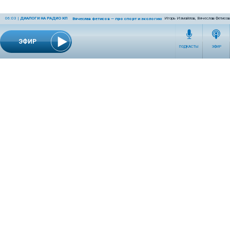
06:03
|
ДИАЛОГИ НА РАДИО КП
Игорь Измайлов, Вячеслав Фетисов
Вячеслав Фетисов — про спорт и экологию
ЭФИР
ПОДКАСТЫ
ЭФИР
СЕТЕВОЕ ИЗДАНИЕ RADIOKP.RU ЗАРЕГИСТРИРОВАНО РОСКОМНАДЗОРОМ,
СВИДЕТЕЛЬСТВО ЭЛ № ФС77-76389 ОТ 26.07.2019 ГОДА.
УЧРЕДИТЕЛЬ И РЕДАКЦИЯ АО «ИЗДАТЕЛЬСКИЙ ДОМ «КОМСОМОЛЬСКАЯ
ПРАВДА». ГЕНЕРАЛЬНЫЙ ДИРЕКТОР: НОСОВА ОЛЕСЯ ВЯЧЕСЛАВОВНА.
ИЗДАТЕЛЬ: КОРШУНОВ ИЛЬЯ СЕРГЕЕВИЧ. ШEФ РЕДАКТОР: КУЗЬМИН ДМИТРИЙ
ВЛАДИМИРОВИЧ.
RADIOKPWEB@KP.RU
ТЕЛЕФОН РЕДАКЦИИ: +7 (495) 665-75-28 127015, Г. МОСКВА,
УЛ. НОВОДМИТРОВСКАЯ, Д.5А СТР.8 , ЭТАЖ 7
ИСКЛЮЧИТЕЛЬНЫЕ ПРАВА НА МАТЕРИАЛЫ, РАЗМЕЩЁННЫЕ В СЕТЕВОМ ИЗДАНИИ
RADIOKP.RU (WWW.RADIOKP.RU), В СООТВЕТСТВИИ С ЗАКОНОДАТЕЛЬСТВОМ
РОССИЙСКОЙ ФЕДЕРАЦИИ ОБ ОХРАНЕ РЕЗУЛЬТАТОВ ИНТЕЛЛЕКТУАЛЬНОЙ
ДЕЯТЕЛЬНОСТИ ПРИНАДЛЕЖАТ АО «ИЗДАТЕЛЬСКИЙ ДОМ «КОМСОМОЛЬСКАЯ
ПРАВДА» ©, И НЕ ПОДЛЕЖАТ ИСПОЛЬЗОВАНИЮ ДРУГИМИ ЛИЦАМИ В КАКОЙ БЫ