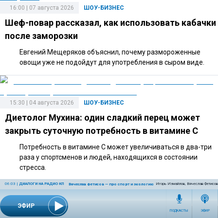
16:00 | 07 августа 2026
ШОУ-БИЗНЕС
Шеф-повар рассказал, как использовать кабачки
после заморозки
Евгений Мещеряков объяснил, почему размороженные
овощи уже не подойдут для употребления в сыром виде.
15:30 | 04 августа 2026
ШОУ-БИЗНЕС
Диетолог Мухина: один сладкий перец может
закрыть суточную потребность в витамине C
Потребность в витамине C может увеличиваться в два-три
раза у спортсменов и людей, находящихся в состоянии
стресса.
06:03
|
ДИАЛОГИ НА РАДИО КП
Игорь Измайлов, Вячеслав Фетисов
Вячеслав Фетисов — про спорт и экологию
ЭФИР
14:40 | 27 июля 2026
ШОУ-БИЗНЕС
ПОДКАСТЫ
ЭФИР