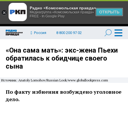
Радио «Комсомольская правда»
ОТКРЫТЬ
Медиагруппа «Комсомольская правда»
FREE - In Google Play
Россия
8 800 200 97 02
«Она сама мать»: экс-жена Пьехи
обратилась к обидчице своего
сына
Источник: Anatoly Lomohov/Russian Look/www.globallookpress.com
По факту избиения возбуждено уголовное
дело.