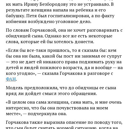
их мать Ирину Безбородову это не устраивало. В
результате женщина напала на ребенка и его
бабушку. Петя был госпитализирован, а по факту
избиения возбуждено уголовное дело.
По словам Горчаковой, она не хочет разговаривать с
обидчицей сына. Однако все же есть некоторые
слова, которые ей бы хотелось донести.
«Если бы все-таки пришлось, то я сказала бы: кем
бы она ни была, какой бы пост ни занимал ее супруг
— это не дает ей никакого права поднимать руку на
детей и людей пожилого возраста, да и вообще — на
кого угодно», — сказала Горчакова в разговоре с
ФАН
.
Модель предположила, что до обидчицы ее сына
вряд ли дойдет смысл этого обращения.
«В целом она сама женщина, сама мать, и мне очень
интересно, что бы она почувствовала на моем
месте», — подчеркнула она.
Горчакова также выразила опасение по поводу того,
что сын будет считать нормой ситуацию, когда на