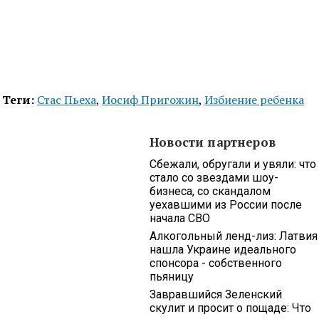
Теги:
Стас Пьеха
,
Иосиф Пригожин
,
Избиение ребенка
Новости партнеров
Сбежали, обругали и увяли: что
стало со звездами шоу-
бизнеса, со скандалом
уехавшими из России после
начала СВО
Алкогольный ленд-лиз: Латвия
нашла Украине идеального
спонсора - собственного
пьяницу
Завравшийся Зеленский
скулит и просит о пощаде: Что