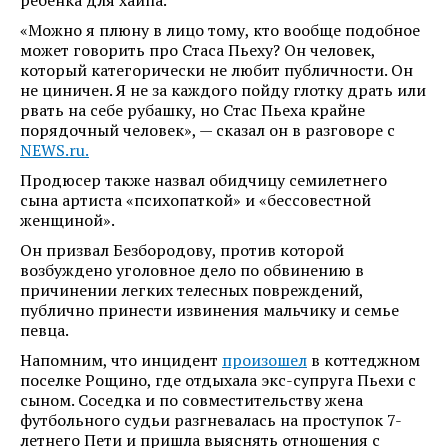
ребенка для хайпа.
«Можно я плюну в лицо тому, кто вообще подобное
может говорить про Стаса Пьеху? Он человек,
который категорически не любит публичности. Он
не циничен. Я не за каждого пойду глотку драть или
рвать на себе рубашку, но Стас Пьеха крайне
порядочный человек», — сказал он в разговоре с
NEWS.ru.
Продюсер также назвал обидчицу семилетнего
сына артиста «психопаткой» и «бессовестной
женщиной».
Он призвал Безбородову, против которой
возбуждено уголовное дело по обвинению в
причинении легких телесных повреждений,
публично принести извинения мальчику и семье
певца.
Напомним, что инцидент
произошел
в коттеджном
поселке Рощино, где отдыхала экс-супруга Пьехи с
сыном. Соседка и по совместительству жена
футбольного судьи разгневалась на проступок 7-
летнего Пети и пришла выяснять отношения с