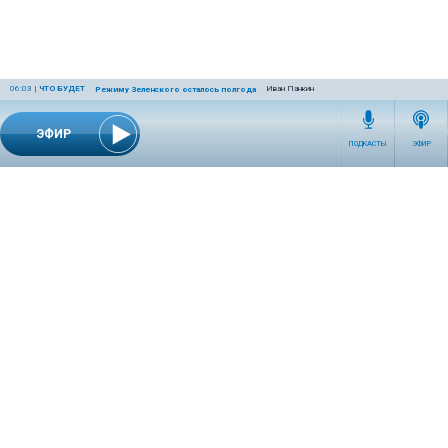
06:03
|
ЧТО БУДЕТ
Иван Панкин
Режиму Зеленского осталось полгода
ЭФИР
ПОДКАСТЫ
ЭФИР
СЕТЕВОЕ ИЗДАНИЕ RADIOKP.RU ЗАРЕГИСТРИРОВАНО РОСКОМНАДЗОРОМ,
СВИДЕТЕЛЬСТВО ЭЛ № ФС77-76389 ОТ 26.07.2019 ГОДА.
УЧРЕДИТЕЛЬ И РЕДАКЦИЯ АО «ИЗДАТЕЛЬСКИЙ ДОМ «КОМСОМОЛЬСКАЯ
ПРАВДА». ГЕНЕРАЛЬНЫЙ ДИРЕКТОР: НОСОВА ОЛЕСЯ ВЯЧЕСЛАВОВНА.
ИЗДАТЕЛЬ: КОРШУНОВ ИЛЬЯ СЕРГЕЕВИЧ. ШEФ РЕДАКТОР: КУЗЬМИН ДМИТРИЙ
ВЛАДИМИРОВИЧ.
RADIOKPWEB@KP.RU
ТЕЛЕФОН РЕДАКЦИИ: +7 (495) 665-75-28 127015, Г. МОСКВА,
УЛ. НОВОДМИТРОВСКАЯ, Д.5А СТР.8 , ЭТАЖ 7