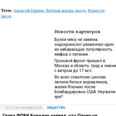
Теги:
Алексей Панин
,
Личная жизнь звезд
,
Новости
звезд
Новости партнеров
Булки мясу не замена:
эндокринолог развенчал один
из набирающих популярность
мифов о питании
Грозовой фронт пришел в
Москву и область: град и ливни
с ветром до 17 м/с
Во всех советских школах
лепили белых журавликов,
жалея Японию после
бомбардировок США. Неужели
зря?
10:11 | 06 сентября 2023
ОБЩЕСТВО
Глава ФПБК Бородин заявил, что Панин не