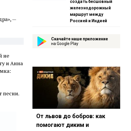
создать бесшовный
железнодорожный
маршрут между
дра», —
Россией и Индией
Скачайте наше приложение
на Google Play
й не
гу и Анна
мка:
т песни.
От львов до бобров: как
помогают диким и