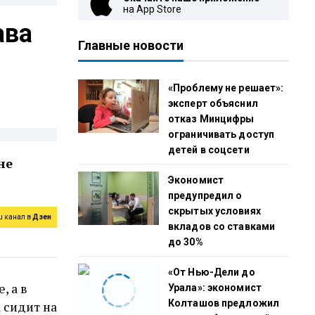
на App Store
ава
Главные новости
«Проблему не решает»:
эксперт объяснил
отказ Минцифры
ограничивать доступ
детей в соцсети
не
Экономист
предупредил о
скрытых условиях
ш канал в
Дзен
вкладов со ставками
до 30%
«От Нью-Дели до
, а в
Урала»: экономист
Колташов предложил
а сидит на