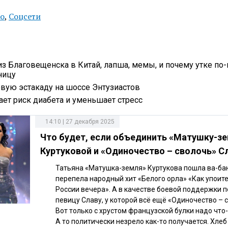
о
,
Соцсети
з Благовещенска в Китай, лапша, мемы, и почему утке по
ницу
вую эстакаду на шоссе Энтузиастов
ает риск диабета и уменьшает стресс
14:10 | 27 декабря 2025
Что будет, если объединить «Матушку-з
Куртуковой и «Одиночество – сволочь» 
Татьяна «Матушка-земля» Куртукова пошла ва-бан
перепела народный хит «Белого орла» «Как упоит
России вечера». А в качестве боевой поддержки 
певицу Славу, у которой всё ещё «Одиночество – 
Вот только с хрустом французской булки надо что-
А то политически незрело как-то получается. Хле