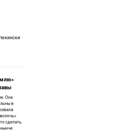
-пекински
емлю»
Славы
к. Она
ельны в
позвала
сволочь».
то сделать.
б нынче