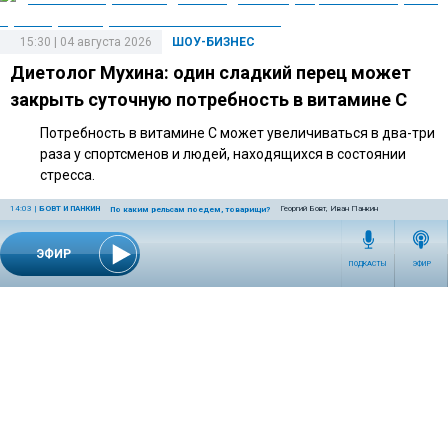
15:30 | 04 августа 2026
ШОУ-БИЗНЕС
Диетолог Мухина: один сладкий перец может
закрыть суточную потребность в витамине C
Потребность в витамине C может увеличиваться в два-три
раза у спортсменов и людей, находящихся в состоянии
стресса.
14:03
|
БОВТ И ПАНКИН
Георгий Бовт, Иван Панкин
По каким рельсам поедем, товарищи?
ЭФИР
14:40 | 27 июля 2026
ШОУ-БИЗНЕС
ПОДКАСТЫ
ЭФИР
Адвокат объяснил, какие риски связаны с
подаренной Долиной квартирой
По словам адвоката, дорогостоящий подарок может
повлечь налоговые последствия и вопросы к оформлению
сделки.