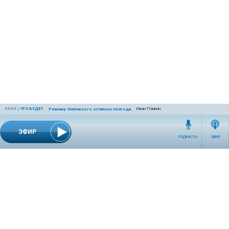
05:03
|
ЧТО БУДЕТ
Иван Панкин
Режиму Зеленского осталось полгода
ЭФИР
ПОДКАСТЫ
ЭФИР