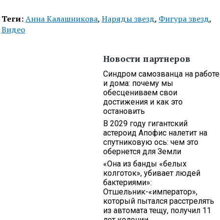
Теги:
Анна Калашникова
,
Наряды звезд
,
Фигура звезд
,
Видео
Новости партнеров
Синдром самозванца на работе
и дома: почему мы
обесцениваем свои
достижения и как это
остановить
В 2029 году гигантский
астероид Апофис налетит на
спутниковую ось: чем это
обернется для Земли
«Она из банды «белых
колготок», убивает людей
бактериями»:
Отшельник-«император»,
который пытался расстрелять
из автомата тещу, получил 11
лет колонии