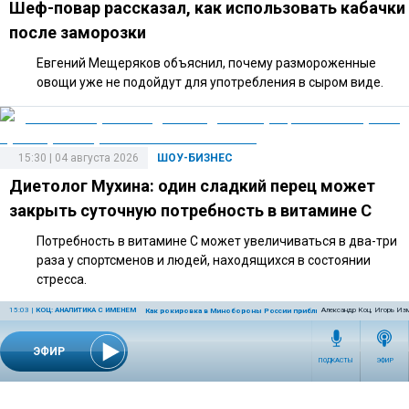
Шеф-повар рассказал, как использовать кабачки
после заморозки
Евгений Мещеряков объяснил, почему размороженные
овощи уже не подойдут для употребления в сыром виде.
15:30 | 04 августа 2026
ШОУ-БИЗНЕС
Диетолог Мухина: один сладкий перец может
закрыть суточную потребность в витамине C
Потребность в витамине C может увеличиваться в два-три
раза у спортсменов и людей, находящихся в состоянии
стресса.
15:03
|
КОЦ: АНАЛИТИКА С ИМЕНЕМ
Александр Коц, Игорь Из
Как рокировка в Минобороны России приблизит победу
ЭФИР
14:40 | 27 июля 2026
ШОУ-БИЗНЕС
ПОДКАСТЫ
ЭФИР
Адвокат объяснил, какие риски связаны с
подаренной Долиной квартирой