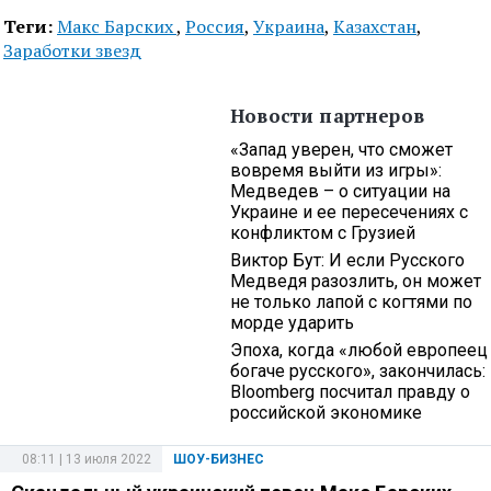
Теги:
Макс Барских
,
Россия
,
Украина
,
Казахстан
,
Заработки звезд
Новости партнеров
«Запад уверен, что сможет
вовремя выйти из игры»:
Медведев – о ситуации на
Украине и ее пересечениях с
конфликтом с Грузией
Виктор Бут: И если Русского
Медведя разозлить, он может
не только лапой с когтями по
морде ударить
Эпоха, когда «любой европеец
богаче русского», закончилась:
Bloomberg посчитал правду о
российской экономике
08:11 | 13 июля 2022
ШОУ-БИЗНЕС