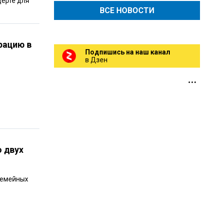
церте для
ВСЕ НОВОСТИ
рацию в
Подпишись на наш канал
в Дзен
о двух
семейных