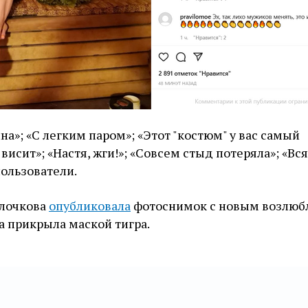
на»; «С легким паром»; «Этот "костюм" у вас самый
исит»; «Настя, жги!»; «Совсем стыд потеряла»; «Вся
пользователи.
олочкова
опубликовала
фотоснимок с новым возлюб
на прикрыла маской тигра.