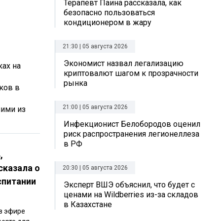
Терапевт Паина рассказала, как
безопасно пользоваться
кондиционером в жару
21:30 | 05 августа 2026
Экономист назвал легализацию
ках на
криптовалют шагом к прозрачности
рынка
еков в
21:00 | 05 августа 2026
шими из
Инфекционист Белобородов оценил
риск распространения легионеллеза
в РФ
,
сказала о
20:30 | 05 августа 2026
спитании
Эксперт ВШЭ объяснил, что будет с
ценами на Wildberries из-за складов
в Казахстане
в эфире