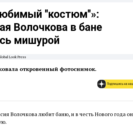
юбимый "костюм"»:
ая Волочкова в бане
сь мишурой
obal Look Press
ковала откровенный фотоснимок.
Подпишись на на
ия Волочкова любит баню, и в честь Нового года он
ую.