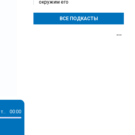
окружим его
ВСЕ ПОДКАСТЫ
Через 20 лет мясо станет экзотикой, вся одежда будет в заплатках, а бытовая техника сможет работать по 40 лет
00:00