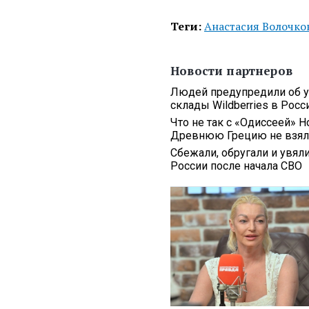
Теги:
Анастасия Волочко
Новости партнеров
Людей предупредили об ух
склады Wildberries в Росс
Что не так с «Одиссеей» Н
Древнюю Грецию не взяли
Сбежали, обругали и увял
России после начала СВО