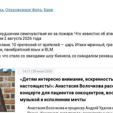
ва
,
Откровенное фото
,
Баня
удшении самочувствия из-за пожара: Что известно об ата
ии 2 августа 2026 года
олана: 10 претензий от зрителей — царь Итаки мрачный, гр
, панибратский язык и BLM
и: что стало со звездами шоу-бизнеса, со скандалом уехав
14:17 | 28 июня 2026
«Детям интересно внимание, искренность
настоящесть!»: Анастасия Волочкова рас
концерте для пациентов онкоцентров, во
музыкой и исполнении мечты
Анастасия Волочкова и продюсер Андрей Удалов 