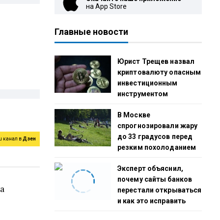
на App Store
Главные новости
Юрист Трещев назвал
криптовалюту опасным
инвестиционным
инструментом
В Москве
спрогнозировали жару
до 33 градусов перед
ш канал в
Дзен
резким похолоданием
Эксперт объяснил,
почему сайты банков
а
перестали открываться
и как это исправить