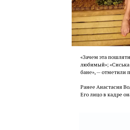
«Зачем эта пошляти
любимый»; «Сиська в
бане», — отметили 
Ранее Анастасия В
Его лицо в кадре о