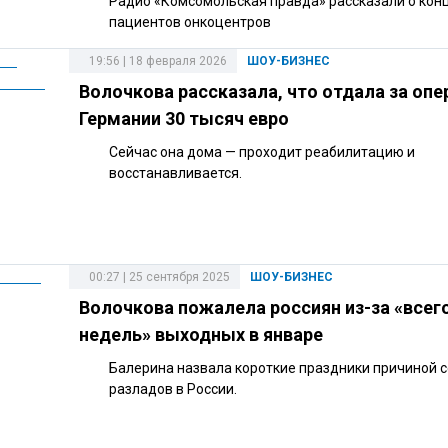
Радио «Комсомольская правда» рассказали о кон
пациентов онкоцентров
19:56 | 18 февраля 2026
ШОУ-БИЗНЕС
Волочкова рассказала, что отдала за опе
Германии 30 тысяч евро
Сейчас она дома — проходит реабилитацию и
восстанавливается.
00:27 | 25 сентября 2025
ШОУ-БИЗНЕС
Волочкова пожалела россиян из-за «всег
недель» выходных в январе
Балерина назвала короткие праздники причиной 
разладов в России.