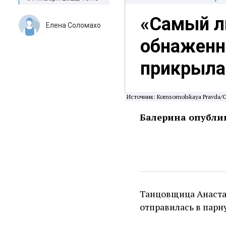
«Самый л
Елена Соломахо
обнаженн
прикрыла
Источник: Komsomolskaya Pravda/Gl
Балерина опубли
Танцовщица Анастас
отправилась в парн