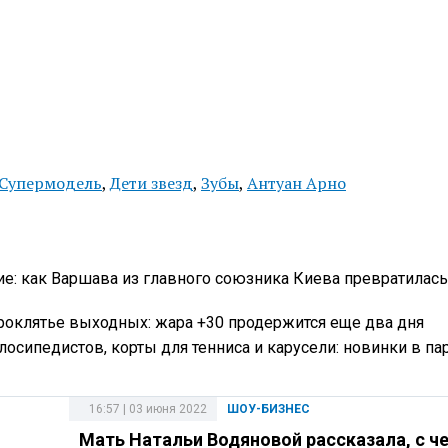
Супермодель
,
Дети звезд
,
Зубы
,
Антуан Арно
е: как Варшава из главного союзника Киева превратилась 
роклятье выходных: жара +30 продержится еще два дня
лосипедистов, корты для тенниса и карусели: новинки в па
16:57 | 03 июня 2022
ШОУ-БИЗНЕС
Мать Натальи Водяновой рассказала, с че