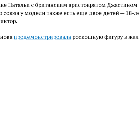
аке Натальи с британским аристократом Джастином
о союза у модели также есть еще двое детей — 18-л
Виктор.
янова
продемонстрировала
роскошную фигуру в же