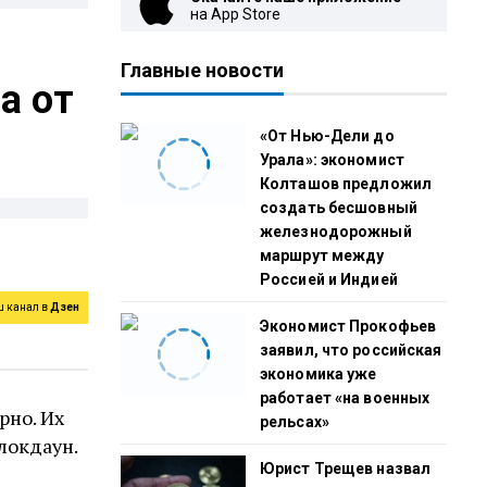
на App Store
Главные новости
а от
«От Нью-Дели до
Урала»: экономист
Колташов предложил
создать бесшовный
железнодорожный
маршрут между
Россией и Индией
ш канал в
Дзен
Экономист Прокофьев
заявил, что российская
экономика уже
работает «на военных
рно. Их
рельсах»
локдаун.
Юрист Трещев назвал