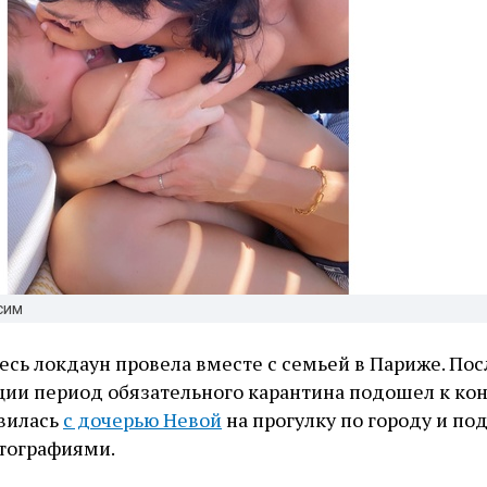
сим
есь локдаун провела вместе с семьей в Париже. Посл
ции период обязательного карантина подошел к кон
вилась
с дочерью Невой
на прогулку по городу и по
тографиями.