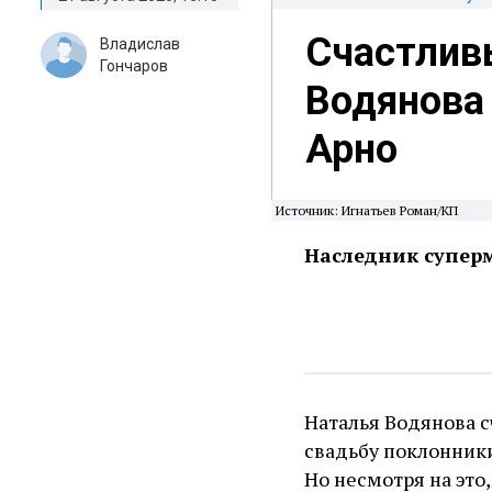
Счастлив
Владислав
Гончаров
Водянова
Арно
Источник: Игнатьев Роман/КП
Наследник супер
Наталья Водянова 
свадьбу поклонники
Но несмотря на это