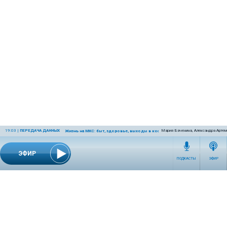
19:03
|
ПЕРЕДАЧА ДАННЫХ
Мария Баченина, Александра Артем
Жизнь на МКС: быт, здоровье, выходы в космос
ЭФИР
ПОДКАСТЫ
ЭФИР