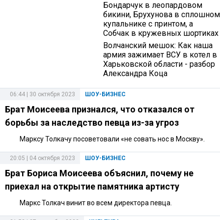
Бондарчук в леопардовом
бикини, Брухунова в сплошном
купальнике с принтом, а
Собчак в кружевных шортиках
Волчанский мешок: Как наша
армия зажимает ВСУ в котел в
Харьковской области - разбор
Александра Коца
06:44 | 30 октября 2023
ШОУ-БИЗНЕС
Брат Моисеева признался, что отказался от
борьбы за наследство певца из-за угроз
Марксу Толкачу посоветовали «не совать нос в Москву».
20:05 | 04 октября 2023
ШОУ-БИЗНЕС
Брат Бориса Моисеева объяснил, почему не
приехал на открытие памятника артисту
Маркс Толкач винит во всем директора певца.