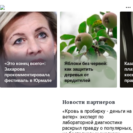
«Это конец всего»:
Яблоки без червей:
Каз
Захарова
как защитить
пла
прокомментировала
деревья от
кос
фестиваль в Юрмале
вредителей
пра
Новости партнеров
«Кровь в пробирку - деньги на
ветер»: эксперт по
лабораторной диагностике
раскрыл правду о популярных,