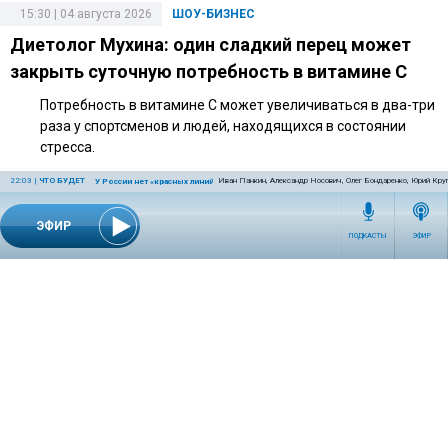
15:30 | 04 августа 2026
ШОУ-БИЗНЕС
Диетолог Мухина: один сладкий перец может
закрыть суточную потребность в витамине C
Потребность в витамине C может увеличиваться в два-три
раза у спортсменов и людей, находящихся в состоянии
стресса.
22:03
|
ЧТО БУДЕТ
Иван Панкин, Александр Носович, Олег Бондаренко, Юрий Кру
У России нет «красных линий»
ЭФИР
14:40 | 27 июля 2026
ШОУ-БИЗНЕС
ПОДКАСТЫ
ЭФИР
Адвокат объяснил, какие риски связаны с
подаренной Долиной квартирой
По словам адвоката, дорогостоящий подарок может
повлечь налоговые последствия и вопросы к оформлению
сделки.