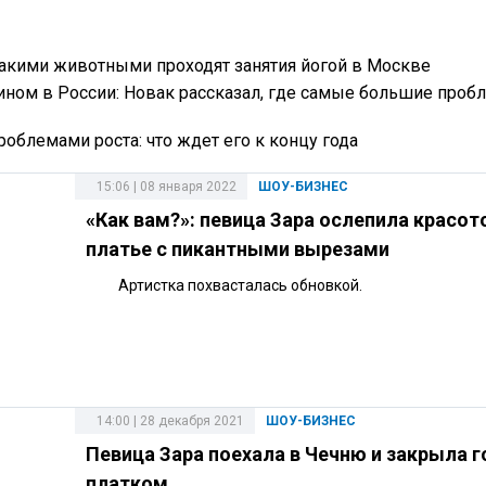
 какими животными проходят занятия йогой в Москве
зином в России: Новак рассказал, где самые большие проб
роблемами роста: что ждет его к концу года
15:06 | 08 января 2022
ШОУ-БИЗНЕС
«Как вам?»: певица Зара ослепила красот
платье с пикантными вырезами
Артистка похвасталась обновкой.
14:00 | 28 декабря 2021
ШОУ-БИЗНЕС
Певица Зара поехала в Чечню и закрыла г
платком