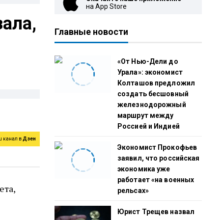
на App Store
зала,
Главные новости
«От Нью-Дели до
Урала»: экономист
Колташов предложил
создать бесшовный
железнодорожный
маршрут между
Россией и Индией
ш канал в
Дзен
Экономист Прокофьев
заявил, что российская
экономика уже
работает «на военных
ета,
рельсах»
Юрист Трещев назвал