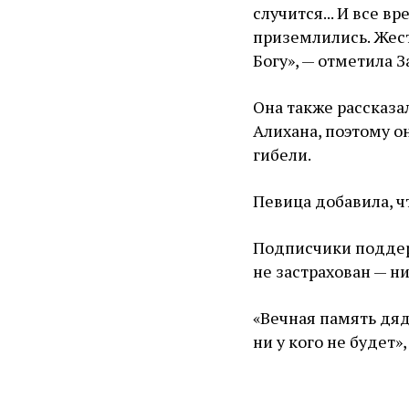
случится... И все 
приземлились. Жест
Богу», — отметила З
Она также рассказа
Алихана, поэтому он
гибели.
Певица добавила, ч
Подписчики поддерж
не застрахован — н
«Вечная память дяд
ни у кого не будет»