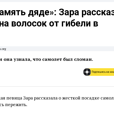
амять дяде»: Зара расска
на волосок от гибели в
a.org
и она узнала, что самолет был сломан.
Подпишись на на
ая певица Зара рассказала о жесткой посадке самол
сь пережить.