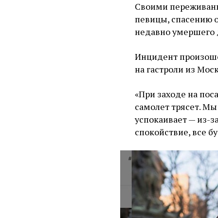
Своими переживани
певицы, спасению о
недавно умершего 
Инцидент произоше
на гастроли из Мос
«При заходе на пос
самолет трясет. Мы
успокаивает — из-з
спокойствие, все 