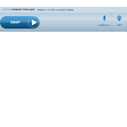
01:03
|
ГЛАВНЫЕ ТЕМЫ ДНЯ
Главное. О чем говорит страна
ЭФИР
ПОДКАСТЫ
ЭФИР
СЕТЕВОЕ ИЗДАНИЕ RADIOKP.RU ЗАРЕГИСТРИРОВАНО РОСКОМНАДЗОРОМ,
СВИДЕТЕЛЬСТВО ЭЛ № ФС77-76389 ОТ 26.07.2019 ГОДА.
УЧРЕДИТЕЛЬ И РЕДАКЦИЯ АО «ИЗДАТЕЛЬСКИЙ ДОМ «КОМСОМОЛЬСКАЯ
ПРАВДА». ГЕНЕРАЛЬНЫЙ ДИРЕКТОР: НОСОВА ОЛЕСЯ ВЯЧЕСЛАВОВНА.
ИЗДАТЕЛЬ: КОРШУНОВ ИЛЬЯ СЕРГЕЕВИЧ. ШEФ РЕДАКТОР: КУЗЬМИН ДМИТРИЙ
ВЛАДИМИРОВИЧ.
RADIOKPWEB@KP.RU
ТЕЛЕФОН РЕДАКЦИИ: +7 (495) 665-75-28 127015, Г. МОСКВА,