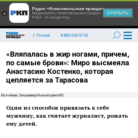
Радио «Комсомольская правда»
ОТКРЫТЬ
Медиагруппа «Комсомольская правда»
FREE - In Google Play
Россия
8 800 200 97 02
«Вляпалась в жир ногами, причем,
по самые брови»: Миро высмеяла
Анастасию Костенко, которая
цепляется за Тарасова
Источник: Владимир Веленгурин/КП
Один из способов привязать к себе
мужчину, как считает журналист, рожать
ему детей.