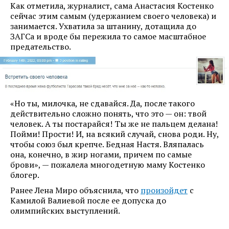
Как отметила, журналист, сама Анастасия Костенко
сейчас этим самым (удержанием своего человека) и
занимается. Ухватила за штанину, дотащила до
ЗАГСа и вроде бы пережила то самое масштабное
предательство.
«Но ты, милочка, не сдавайся. Да, после такого
действительно сложно понять, что это — он: твой
человек. А ты постарайся! Ты же не пальцем делана!
Пойми! Прости! И, на всякий случай, снова роди. Ну,
чтобы союз был крепче. Бедная Настя. Вляпалась
она, конечно, в жир ногами, причем по самые
брови», — пожалела многодетную маму Костенко
блогер.
Ранее Лена Миро объяснила, что
произойдет
с
Камилой Валиевой после ее допуска до
олимпийских выступлений.