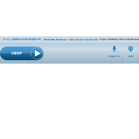
06:03
|
ДИАЛОГИ НА РАДИО КП
Игорь Измайлов, Вячеслав Фетисов
Вячеслав Фетисов — про спорт и экологию
ЭФИР
ПОДКАСТЫ
ЭФИР
СЕТЕВОЕ ИЗДАНИЕ RADIOKP.RU ЗАРЕГИСТРИРОВАНО РОСКОМНАДЗОРОМ,
СВИДЕТЕЛЬСТВО ЭЛ № ФС77-76389 ОТ 26.07.2019 ГОДА.
УЧРЕДИТЕЛЬ И РЕДАКЦИЯ АО «ИЗДАТЕЛЬСКИЙ ДОМ «КОМСОМОЛЬСКАЯ
ПРАВДА». ГЕНЕРАЛЬНЫЙ ДИРЕКТОР: НОСОВА ОЛЕСЯ ВЯЧЕСЛАВОВНА.
ИЗДАТЕЛЬ: КОРШУНОВ ИЛЬЯ СЕРГЕЕВИЧ. ШEФ РЕДАКТОР: КУЗЬМИН ДМИТРИЙ
ВЛАДИМИРОВИЧ.