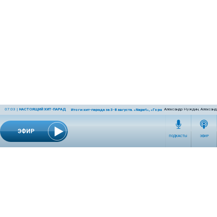
07:03
|
НАСТОЯЩИЙ ХИТ-ПАРАД
Александр Нуждин, Александ
Итоги хит-парада за 3-8 августа. «Nagart», «Горшенёв» и «Крематорий»
ЭФИР
ПОДКАСТЫ
ЭФИР