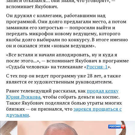
записи отказался… они знали, что уговорят», —
вспоминает Якубович.
Он дружил с коллегами, работавшими над
программой. Они долго предлагали место, а потом
заманили его хитростью — попросили выйти и
передать микрофон новому ведущему, которого
якобы долго выбирали по конкурсу. В итоге именно
он и оказался этим «новым ведущим».
«Все встали и начали аплодировать, ну и куда я
после этого...», — вспоминает Якубович в программе
«Судьба человека» на телеканале «
Россия-1
».
С тех пор он ведет программу уже 28 лет, а также
является ее художественным руководителем.
Ранее телеведущий рассказал, как
продал кепку
Юрия Лужкова
, чтобы собрать деньги на хоспис.
Также Якубович поделился болью утраты многих
близких — он признался, что
зарекся прощаться с
друзьями
.