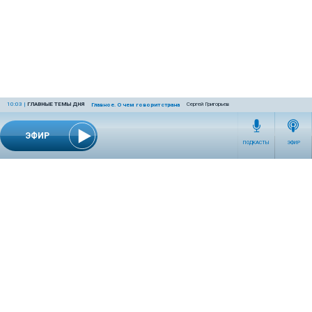
10:03
|
ГЛАВНЫЕ ТЕМЫ ДНЯ
Сергей Григорьев
Главное. О чем говорит страна
ЭФИР
ПОДКАСТЫ
ЭФИР
СЕТЕВОЕ ИЗДАНИЕ RADIOKP.RU ЗАРЕГИСТРИРОВАНО РОСКОМНАДЗОРОМ,
СВИДЕТЕЛЬСТВО ЭЛ № ФС77-76389 ОТ 26.07.2019 ГОДА.
УЧРЕДИТЕЛЬ И РЕДАКЦИЯ АО «ИЗДАТЕЛЬСКИЙ ДОМ «КОМСОМОЛЬСКАЯ
ПРАВДА». ГЕНЕРАЛЬНЫЙ ДИРЕКТОР: НОСОВА ОЛЕСЯ ВЯЧЕСЛАВОВНА.
ИЗДАТЕЛЬ: КОРШУНОВ ИЛЬЯ СЕРГЕЕВИЧ. ШEФ РЕДАКТОР: КУЗЬМИН ДМИТРИЙ