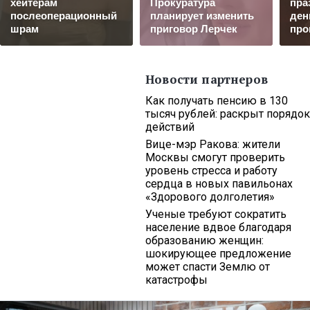
хейтерам
Прокуратура
пра
послеоперационный
планирует изменить
ден
шрам
приговор Лерчек
пр
Новости партнеров
Как получать пенсию в 130
тысяч рублей: раскрыт порядок
действий
Вице-мэр Ракова: жители
Москвы смогут проверить
уровень стресса и работу
сердца в новых павильонах
«Здорового долголетия»
Ученые требуют сократить
население вдвое благодаря
образованию женщин:
шокирующее предложение
может спасти Землю от
катастрофы