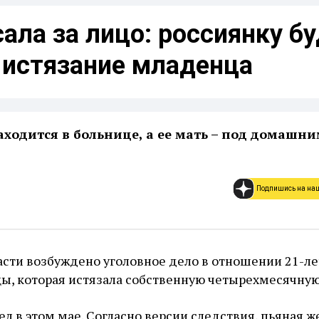
сала за лицо: россиянку б
 истязание младенца
аходится в больнице, а ее мать – под домашн
Подпишись на на
асти возбуждено уголовное дело в отношении 21-л
ы, которая истязала собственную четырехмесячную
 в этом мае. Согласно версии следствия, пьяная 