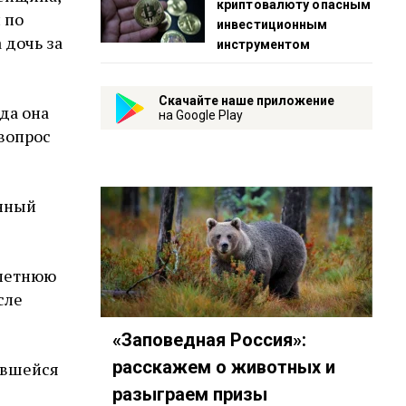
криптовалюту опасным
 по
инвестиционным
 дочь за
инструментом
Скачайте наше приложение
гда она
на Google Play
вопрос
нный
илетнюю
сле
«Заповедная Россия»:
расскажем о животных и
ившейся
разыграем призы