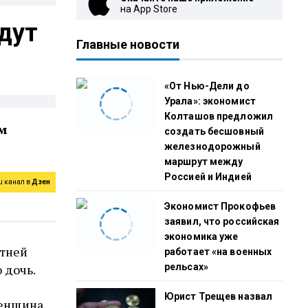
на App Store
удут
Главные новости
«От Нью-Дели до
Урала»: экономист
Колташов предложил
им
создать бесшовный
железнодорожный
маршрут между
Россией и Индией
ш канал в
Дзен
Экономист Прокофьев
заявил, что российская
экономика уже
етней
работает «на военных
 дочь.
рельсах»
Юрист Трещев назвал
женщина,