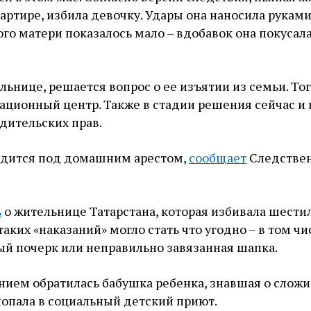
вартире, избила девочку. Удары она наносила руками
того матери показалось мало – вдобавок она покусала
льнице, решается вопрос о ее изъятии из семьи. То
ационный центр. Также в стадии решения сейчас и 
дительских прав.
одится под домашним арестом,
сообщает
Следстве
ь
о жительнице Татарстана, которая избивала шест
аких «наказаний» могло стать что угодно – в том чи
ый почерк или неправильно завязанная шапка.
нием обратилась бабушка ребенка, знавшая о слож
попала в социальный детский приют.