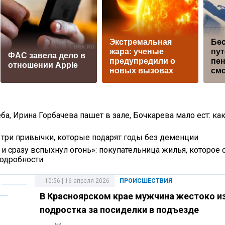
Экстремальная
Бе
жара: ученые
пут
ФАС завела дело в
предупредили о
пен
отношении Apple
новых вызовах
смо
ба, Ирина Горбачева пашет в зале, Бочкарева мало ест: ка
: три привычки, которые подарят годы без деменции
 и сразу вспыхнул огонь»: покупательница жилья, которое 
подробности
10:56 | 16 апреля 2026
ПРОИСШЕСТВИЯ
В Красноярском крае мужчина жестоко и
подростка за посиделки в подъезде