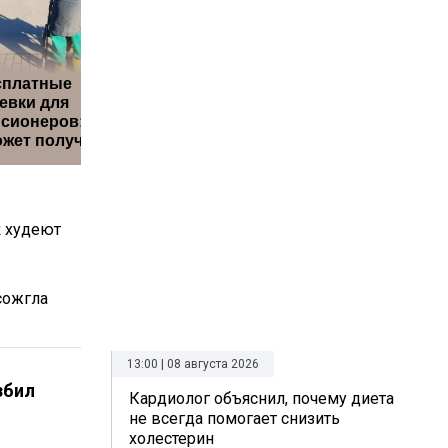
сплатные
евки для
Путин наградил
Диетоло
сионеров: кто
Баскова особым
пользу б
жет получить
орденом
яблок
к худеют
сожгла
13:00 | 08 августа 2026
збил
Кардиолог объяснил, почему диета
не всегда помогает снизить
холестерин