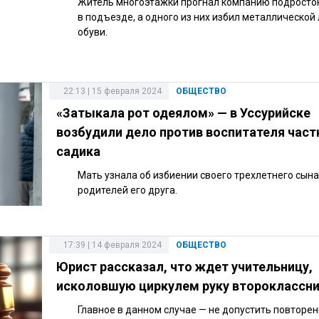
Житель многоэтажки прогнал компанию подросто
в подъезде, а одного из них избил металлической
обуви.
22:13 | 15 февраля 2024
ОБЩЕСТВО
«Затыкала рот одеялом» — в Уссурийске
возбудили дело против воспитателя част
садика
Мать узнала об избиении своего трехлетнего сына
родителей его друга.
17:39 | 14 февраля 2024
ОБЩЕСТВО
Юрист рассказал, что ждет учительницу,
исколовшую циркулем руку второклассн
Главное в данном случае — не допустить повторе