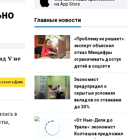
на App Store
ьно
Главные новости
«Проблему не решает»:
эксперт объяснил
отказ Минцифры
ад V не
ограничивать доступ
детей в соцсети
Экономист
ш канал в
Дзен
предупредил о
скрытых условиях
вкладов со ставками
до 30%
лась в
«От Нью-Дели до
нты,
Урала»: экономист
Колташов предложил