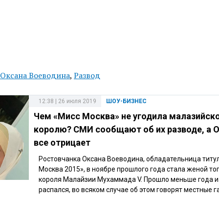
Оксана Воеводина
,
Развод
12:38 | 26 июля 2019
ШОУ-БИЗНЕС
Чем «Мисс Москва» не угодила малазийск
королю? СМИ сообщают об их разводе, а 
все отрицает
Ростовчанка Оксана Воеводина, обладательница титу
Москва 2015», в ноябре прошлого года стала женой то
короля Малайзии Мухаммада V. Прошло меньше года и
распался, во всяком случае об этом говорят местные г