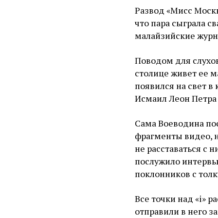
Развод «Мисс Москв
что пара сыграла св
малайзийские журн
Поводом для слухов
столице живет ее м
появился на свет в
Исмаил Леон Петра
Сама Воеводина по
фрагменты видео, н
не расставаться с 
послужило интервью
поклонников с толк
Все точки над «i» 
отправили в него за