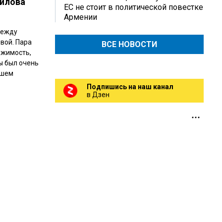
ойлова
ЕС не стоит в политической повестке
Армении
между
вой. Пара
ВСЕ НОВОСТИ
ижимость,
ры был очень
ашем
Подпишись на наш канал
в Дзен