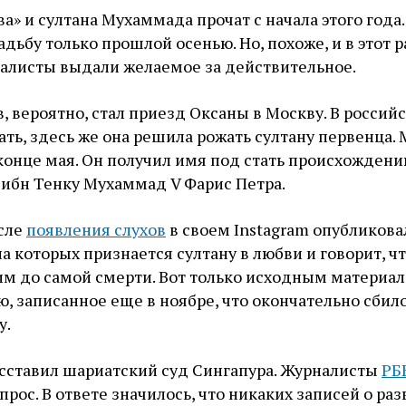
а» и султана Мухаммада прочат с начала этого года.
адьбу только прошлой осенью. Но, похоже, и в этот р
алисты выдали желаемое за действительное.
, вероятно, стал приезд Оксаны в Москву. В россий
ать, здесь же она решила рожать султану первенца.
 конце мая. Он получил имя под стать происхождени
 ибн Тенку Мухаммад V Фарис Петра.
сле
появления слухов
в своем Instagram опубликова
а которых признается султану в любви и говорит, чт
ним до самой смерти. Вот только исходным материа
, записанное еще в ноябре, что окончательно сбил
у.
расставил шариатский суд Сингапура. Журналисты
РБ
прос. В ответе значилось, что никаких записей о раз