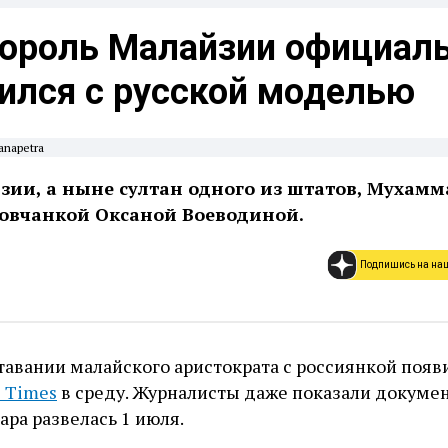
ороль Малайзии официал
ился с русской моделью
anapetra
зии, а ныне султан одного из штатов, Мухамм
товчанкой Оксаной Воеводиной.
Подпишись на на
авании малайского аристократа с россиянкой появи
s Times
в среду. Журналисты даже показали докуме
ара развелась 1 июля.