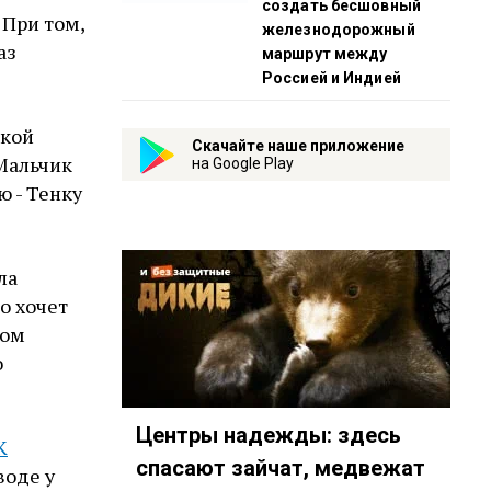
создать бесшовный
 При том,
железнодорожный
аз
маршрут между
Россией и Индией
ской
Скачайте наше приложение
 Мальчик
на Google Play
ю - Тенку
ла
о хочет
лом
о
Центры надежды: здесь
К
спасают зайчат, медвежат
воде у