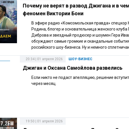
Почему не верят в развод Джигана и в че
феномен Виктории Бони
В эфире радио «Комсомольская правда» спецкор 
Родина, блогер и основательница женского клуба
Диброва и звездный продюсер и шоумен Гера Ив
обсуждают самые громкие и скандальные событи
российского шоу-бизнеса. Ну и немного сплетнича
20:34 | 01 апреля 2026
ШОУ-БИЗНЕС
Джиган и Оксана Самойлова развелись
Если никто не подаст апелляцию, решение вступит
через месяц.
19:50 | 01 апреля 2026