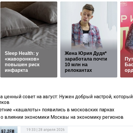
Sleep Health: у
Жена Юрия Дудя*
«жаворонков»
заработала почти
Пут
повышен риск
10 млн на
Ба
инфаркта
релокантах
ор
ла ценный совет на август: Нужен добрый настрой, который
пков
летние «кашалоты» появились в московских парках
л о влиянии экономики Москвы на экономику регионов
19:33 | 28 апреля 2026