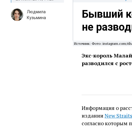
Бывший к
Людмила
Кузьмина
не развод
Источник: Фото: instagram.com/rih
Экс-король Малай
разводился с рос
Информация о расст
издании
New Strait
согласно которым п