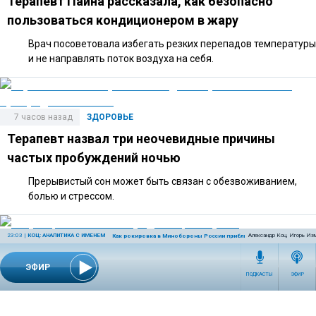
Терапевт Паина рассказала, как безопасно
пользоваться кондиционером в жару
Врач посоветовала избегать резких перепадов температуры
и не направлять поток воздуха на себя.
7 часов назад
ЗДОРОВЬЕ
Терапевт назвал три неочевидные причины
частых пробуждений ночью
Прерывистый сон может быть связан с обезвоживанием,
болью и стрессом.
23:03
|
КОЦ: АНАЛИТИКА С ИМЕНЕМ
Александр Коц, Игорь Из
Как рокировка в Минобороны России приблизит победу
5 часов назад
ЗДОРОВЬЕ
ЭФИР
Инфекционист Белобородов оценил риск
ПОДКАСТЫ
ЭФИР
распространения легионеллеза в РФ