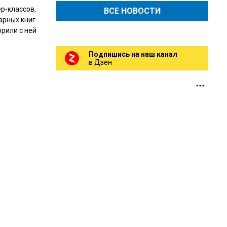
р-классов,
ВСЕ НОВОСТИ
арных книг
орили с ней
Подпишись на наш канал
в Дзен