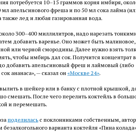
ния потребуется 10–15 граммов корня имбиря, окол
0 мл апельсинового фреша и по 50 мл сока лайма (ил
а также лед и любая газированная вода.
 около 300–400 миллилитров, надо нарезать тонким
атем добавить варенье. Оно может быть малиновое,
сной или черной смородины. Далее нужно взять тол
ять, чтобы имбирь дал сок. Получится концентрат в
адо добавить апельсиновый фреш и лаймовый (либо
сок ананаса», — сказал он
«Москве 24»
.
ылить в шейкер или в банку с плотной крышкой, д
ошо смешать. После чего перелить коктейль в большо
кой и перемешать.
оза
поделилась
с поклонниками собственным, автор
м безалкогольного варианта коктейля «Пина колада»