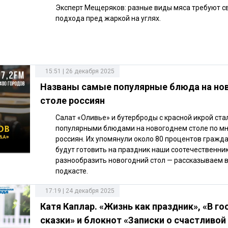
Эксперт Мещеряков: разные виды мяса требуют с
подхода пред жаркой на углях.
15:51 | 26 декабря 2025
Названы самые популярные блюда на но
столе россиян
Салат «Оливье» и бутерброды с красной икрой ст
популярными блюдами на новогоднем столе по м
россиян. Их упомянули около 80 процентов гражда
будут готовить на праздник наши соотечественник
разнообразить новогодний стол — рассказываем 
подкасте.
17:19 | 24 декабря 2025
Катя Каплар. «Жизнь как праздник», «В гос
сказки» и блокнот «Записки о счастливой