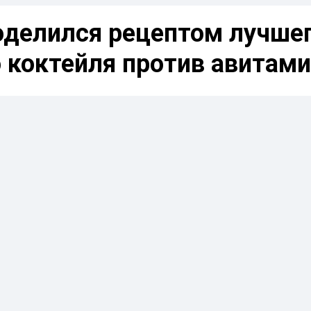
оделился рецептом лучше
 коктейля против авитам