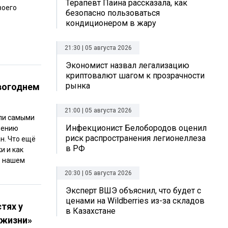
Терапевт Паина рассказала, как
воего
безопасно пользоваться
кондиционером в жару
21:30 | 05 августа 2026
Экономист назвал легализацию
криптовалют шагом к прозрачности
рынка
вогоднем
21:00 | 05 августа 2026
али самыми
Инфекционист Белобородов оценил
нению
риск распространения легионеллеза
н. Что ещё
в РФ
и и как
в нашем
20:30 | 05 августа 2026
Эксперт ВШЭ объяснил, что будет с
ценами на Wildberries из-за складов
тях у
в Казахстане
 жизни»