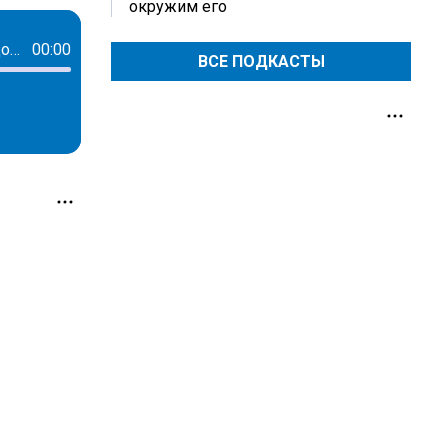
окружим его
Творец невидимого фронта или кто создает пространства для комфорта каждого сотрудника: история Елены Савченко
00:00
ВСЕ ПОДКАСТЫ