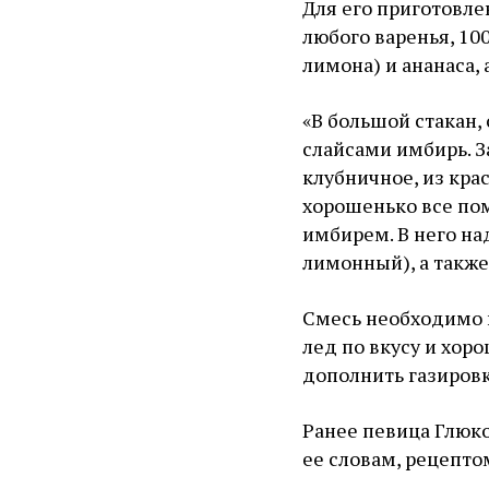
Для его приготовле
любого варенья, 10
лимона) и ананаса, 
«В большой стакан,
слайсами имбирь. З
клубничное, из кра
хорошенько все пом
имбирем. В него н
лимонный), а также 
Смесь необходимо в
лед по вкусу и хор
дополнить газиров
Ранее певица Глюк
ее словам, рецепто