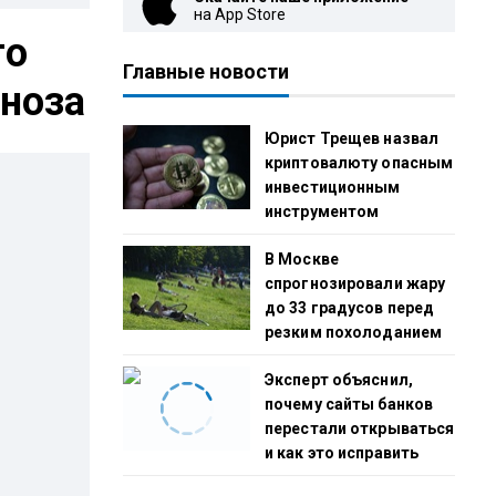
на App Store
го
Главные новости
иноза
Юрист Трещев назвал
криптовалюту опасным
инвестиционным
инструментом
В Москве
спрогнозировали жару
до 33 градусов перед
резким похолоданием
Эксперт объяснил,
почему сайты банков
перестали открываться
и как это исправить