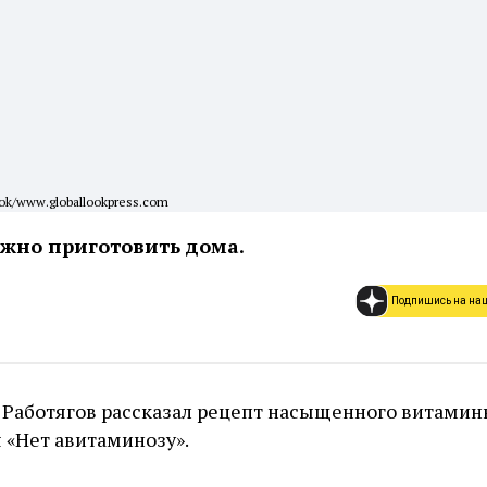
Look/www.globallookpress.com
ожно приготовить дома.
Подпишись на на
Работягов рассказал рецепт насыщенного витамин
 «Нет авитаминозу».