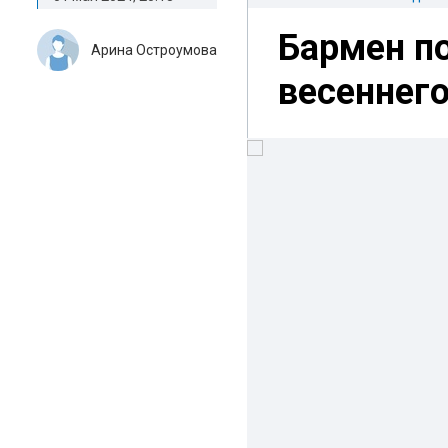
Бармен п
Арина Остроумова
весеннего