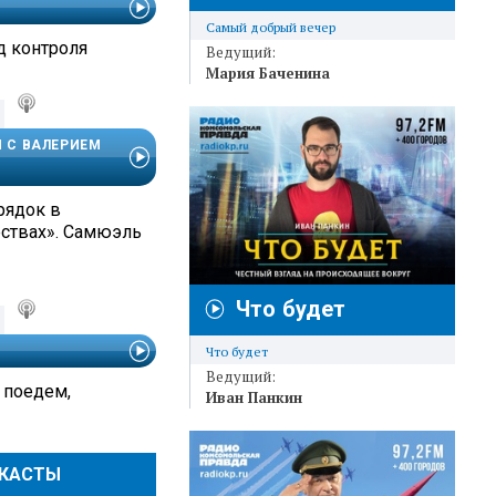
Самый добрый вечер
д контроля
Ведущий:
Мария Баченина
И С ВАЛЕРИЕМ
рядок в
ствах». Самюэль
Что будет
Что будет
Ведущий:
 поедем,
Иван Панкин
ДКАСТЫ