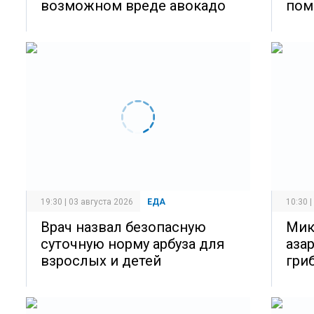
возможном вреде авокадо
пом
19:30 | 03 августа 2026
ЕДА
10:30 
Врач назвал безопасную
Мик
суточную норму арбуза для
аза
взрослых и детей
гри