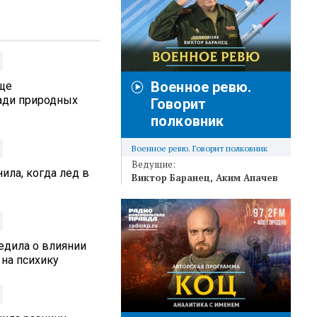
Военное ревю.
аще
ади природных
Говорит
полковник
Военное ревю. Говорит полковник
Ведущие:
ила, когда лед в
Виктор Баранец
Аким Апачев
едила о влиянии
 на психику