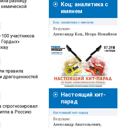
нила разницу
Коц: аналитика с
 химической
именем
Коц: аналитика с именем
Ведущие:
Александр Коц
Игорь Измайлов
п-100 участников
 Гордых»
скву
ли правила
и драгоценностей
Настоящий хит-
парад
в спрогнозировал
риппа в Россию
Настоящий хит-парад
Ведущие:
Александр Анатольевич