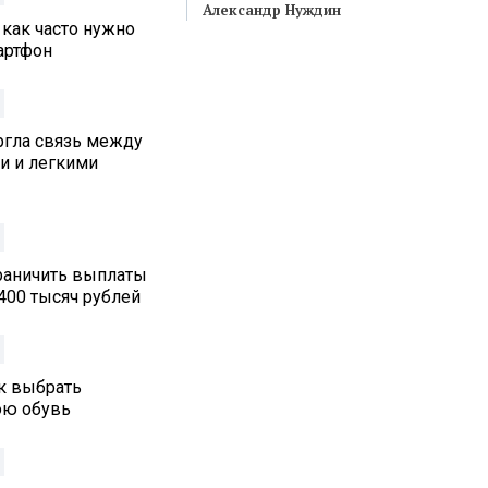
Александр Нуждин
 как часто нужно
артфон
ргла связь между
и и легкими
граничить выплаты
400 тысяч рублей
ак выбрать
юю обувь