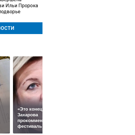
ви Ильи Пророка
подворье
ВОСТИ
«Это конец всего»:
Захарова
Путин наградил
прокомментировала
Баскова особым
фестиваль в Юрмале
орденом