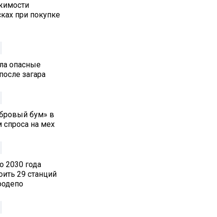
жимости
ках при покупке
ла опасные
после загара
обровый бум» в
 спроса на мех
о 2030 года
оить 29 станций
родепо