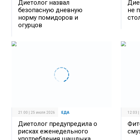
Диетолог назвал
Дие
безопасную дневную
не 
норму помидоров и
сто
огурцов
21:00 | 25 июля 2026
ЕДА
12:03 
Диетолог предупредила о
Фит
рисках еженедельного
сму
употребления шашлыка