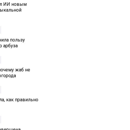
ал ИИ новым
зыкальной
нила пользу
о арбуза
почему жаб не
 огорода
а, как правильно
Завершена