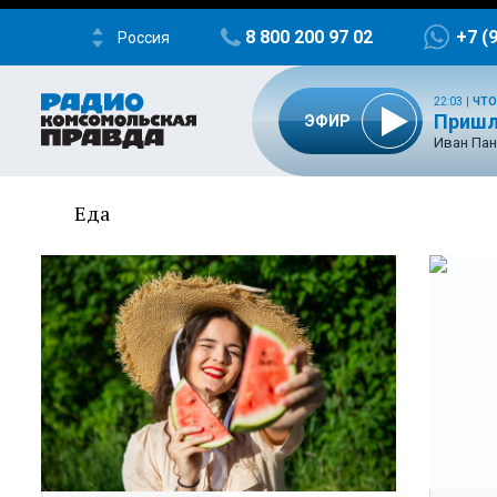
8 800 200 97 02
+7 (
Россия
22:03
|
ЧТО
Пришл
ЭФИР
Иван Пан
Еда