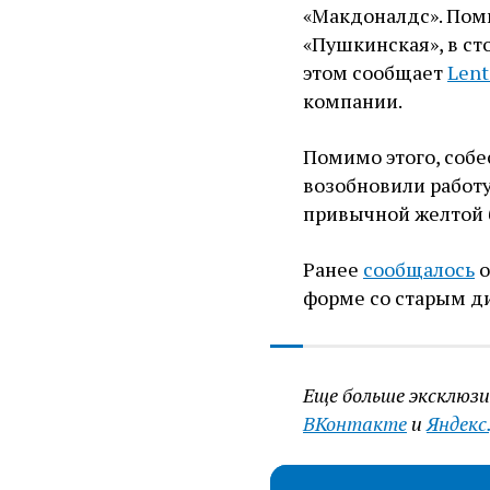
«Макдоналдс». Поми
«Пушкинская», в ст
этом сообщает
Lent
компании.
Помимо этого, собе
возобновили работу
привычной желтой б
Ранее
сообщалось
о
форме со старым д
Еще больше эксклюз
ВКонтакте
и
Яндекс