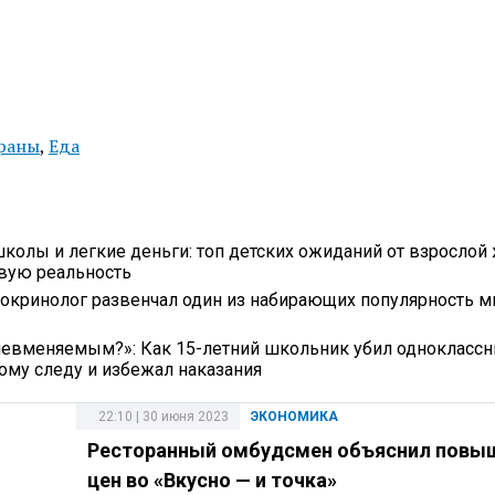
раны
,
Еда
школы и легкие деньги: топ детских ожиданий от взрослой 
овую реальность
докринолог развенчал один из набирающих популярность 
невменяемым?»: Как 15-летний школьник убил одноклассн
ому следу и избежал наказания
22:10 | 30 июня 2023
ЭКОНОМИКА
Ресторанный омбудсмен объяснил повы
цен во «Вкусно — и точка»