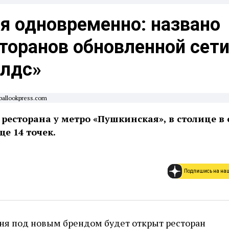
я одновременно: названо
торанов обновленной сет
лдс»
ballookpress.com
ресторана у метро «Пушкинская», в столице в
е 14 точек.
Подпишись на на
юня под новым брендом будет открыт ресторан