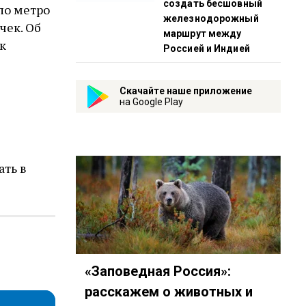
создать бесшовный
ло метро
железнодорожный
чек. Об
маршрут между
к
Россией и Индией
Скачайте наше приложение
на Google Play
ать в
«Заповедная Россия»:
расскажем о животных и