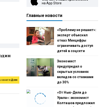
на App Store
Главные новости
и
«Проблему не решает»:
эксперт объяснил
отказ Минцифры
ограничивать доступ
детей в соцсети
 один
Экономист
предупредил о
скрытых условиях
вкладов со ставками
ш канал в
Дзен
до 30%
«От Нью-Дели до
Урала»: экономист
Колташов предложил