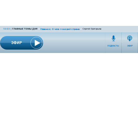
10:03
|
ГЛАВНЫЕ ТЕМЫ ДНЯ
Сергей Григорьев
Главное. О чем говорит страна
ЭФИР
ПОДКАСТЫ
ЭФИР
СЕТЕВОЕ ИЗДАНИЕ RADIOKP.RU ЗАРЕГИСТРИРОВАНО РОСКОМНАДЗОРОМ,
СВИДЕТЕЛЬСТВО ЭЛ № ФС77-76389 ОТ 26.07.2019 ГОДА.
УЧРЕДИТЕЛЬ И РЕДАКЦИЯ АО «ИЗДАТЕЛЬСКИЙ ДОМ «КОМСОМОЛЬСКАЯ
ПРАВДА». ГЕНЕРАЛЬНЫЙ ДИРЕКТОР: НОСОВА ОЛЕСЯ ВЯЧЕСЛАВОВНА.
ИЗДАТЕЛЬ: КОРШУНОВ ИЛЬЯ СЕРГЕЕВИЧ. ШEФ РЕДАКТОР: КУЗЬМИН ДМИТРИЙ
ВЛАДИМИРОВИЧ.
RADIOKPWEB@KP.RU
ТЕЛЕФОН РЕДАКЦИИ: +7 (495) 665-75-28 127015, Г. МОСКВА,
УЛ. НОВОДМИТРОВСКАЯ, Д.5А СТР.8 , ЭТАЖ 7