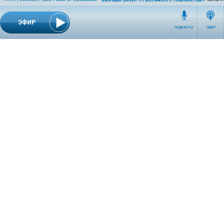
Баба Варя требует от российского Генштаба стратегическо
ЭФИР
ПОДКАСТЫ
ЭФИР
СЕТЕВОЕ ИЗДАНИЕ RADIOKP.RU ЗАРЕГИСТРИРОВАНО РОСКОМНАДЗОРОМ,
СВИДЕТЕЛЬСТВО ЭЛ № ФС77-76389 ОТ 26.07.2019 ГОДА.
УЧРЕДИТЕЛЬ И РЕДАКЦИЯ АО «ИЗДАТЕЛЬСКИЙ ДОМ «КОМСОМОЛЬСКАЯ
ПРАВДА». ГЕНЕРАЛЬНЫЙ ДИРЕКТОР: НОСОВА ОЛЕСЯ ВЯЧЕСЛАВОВНА.
ИЗДАТЕЛЬ: КОРШУНОВ ИЛЬЯ СЕРГЕЕВИЧ. ШEФ РЕДАКТОР: КУЗЬМИН ДМИТРИЙ
ВЛАДИМИРОВИЧ.
RADIOKPWEB@KP.RU
ТЕЛЕФОН РЕДАКЦИИ: +7 (495) 665-75-28 127015, Г. МОСКВА,
УЛ. НОВОДМИТРОВСКАЯ, Д.5А СТР.8 , ЭТАЖ 7
ИСКЛЮЧИТЕЛЬНЫЕ ПРАВА НА МАТЕРИАЛЫ, РАЗМЕЩЁННЫЕ В СЕТЕВОМ ИЗДАНИИ