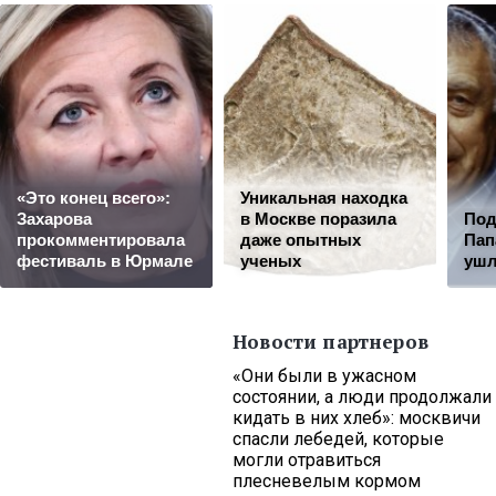
«Это конец всего»:
Уникальная находка
Захарова
в Москве поразила
Под
прокомментировала
даже опытных
Пап
фестиваль в Юрмале
ученых
ушл
Новости партнеров
«Они были в ужасном
состоянии, а люди продолжали
кидать в них хлеб»: москвичи
спасли лебедей, которые
могли отравиться
плесневелым кормом